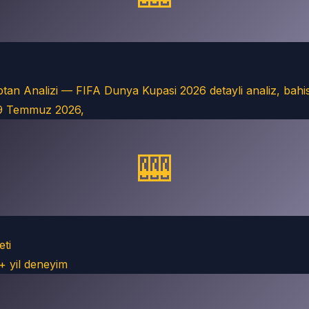
an Analizi — FIFA Dunya Kupasi 2026 detayli analiz, bahi
 19 Temmuz 2026,
🎰
eti
0+ yil deneyim