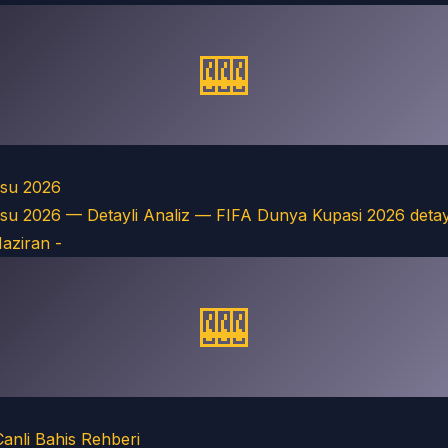
🎰
osu 2026
osu 2026 — Detayli Analiz — FIFA Dunya Kupasi 2026 detayli
Haziran -
🎰
anli Bahis Rehberi