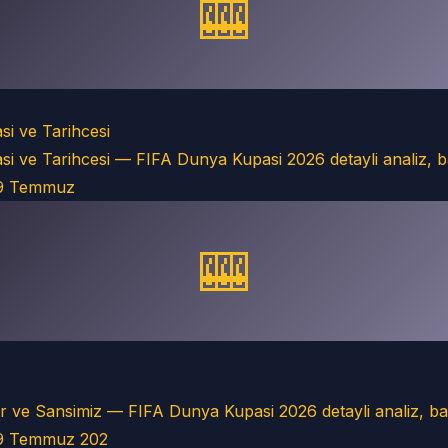
🎰
si ve Tarihcesi
asi ve Tarihcesi — FIFA Dunya Kupasi 2026 detayli analiz, 
 19 Temmuz
🎰
 ve Sansimiz — FIFA Dunya Kupasi 2026 detayli analiz, ba
 19 Temmuz 202