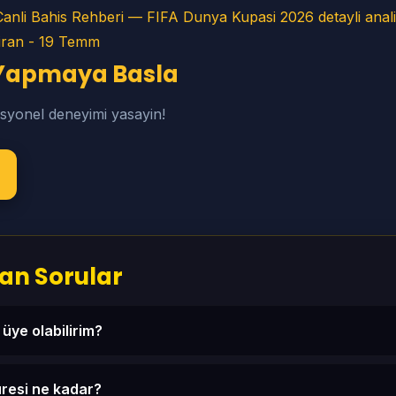
anli Bahis Rehberi — FIFA Dunya Kupasi 2026 detayli analiz
ziran - 19 Temm
Yapmaya Basla
syonel deneyimi yasayin!
lan Sorular
 üye olabilirim?
resi ne kadar?