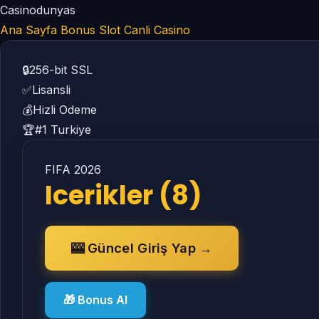
Casinodunyas
Ana Sayfa
Bonus
Slot
Canli Casino
🔒
256-bit SSL
✅
Lisansli
💰
Hizli Odeme
🏆
#1 Turkiye
FIFA 2026
Icerikler (8)
🎰 Güncel Giriş Yap →
🎁 Bonus Al