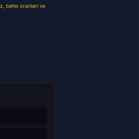
, bahis oranlari ve