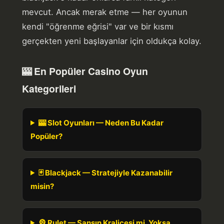
mevcut. Ancak merak etme — her oyunun
kendi "öğrenme eğrisi" var ve bir kısmı
gerçekten yeni başlayanlar için oldukça kolay.
🎰 En Popüler Casino Oyun
Kategorileri
🎰 Slot Oyunları — Neden Bu Kadar
Popüler?
🃏 Blackjack — Stratejiyle Kazanabilir
misin?
🎡 Rulet — Şansın Kraliçesi mi, Yoksa