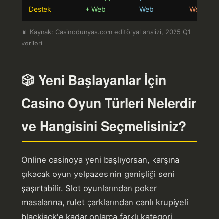
Destek
+ Web
Web
Web
📊 Kaynak: Casinodunyas.com editöryal analizi, 2025 Q1
verileri
🎲 Yeni Başlayanlar İçin
Casino Oyun Türleri Nelerdir
ve Hangisini Seçmelisiniz?
Online casinoya yeni başlıyorsan, karşına
çıkacak oyun yelpazesinin genişliği seni
şaşırtabilir. Slot oyunlarından poker
masalarına, rulet çarklarından canlı krupiyeli
blackjack'e kadar onlarca farklı kategori