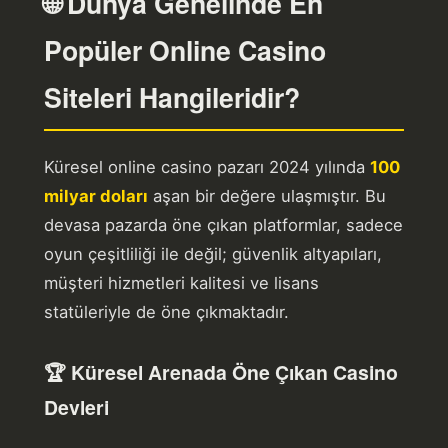
🌐 Dünya Genelinde En
Popüler Online Casino
Siteleri Hangileridir?
Küresel online casino pazarı 2024 yılında
100
milyar doları
aşan bir değere ulaşmıştır. Bu
devasa pazarda öne çıkan platformlar, sadece
oyun çeşitliliği ile değil; güvenlik altyapıları,
müşteri hizmetleri kalitesi ve lisans
statüleriyle de öne çıkmaktadır.
🏆 Küresel Arenada Öne Çıkan Casino
Devleri