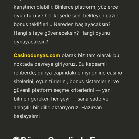
karıştırıcı olabilir. Binlerce platform, yüzlerce
oyun türü ve her köşede seni bekleyen cazip
bonus teklifleri... Nereden başlayacaksın?
Hangi siteye güveneceksin? Hangi oyunu
oynayacaksın?
Casinodunyas.com
olarak biz tam olarak bu
noktada devreye giriyoruz. Bu kapsamlı
rehberde, dünya çapındaki en iyi online casino
sitelerini, oyun türlerini, bonus sistemlerini ve
güvenli platform seçme kriterlerini — yani
bilmen gereken her şeyi — sana sade ve
anlaşılır bir dille aktarıyoruz. Hazırsan
başlayalım!