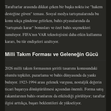
Taraftarlar arasında dikkat çeken bir başka nokta ise "hakem
desteğine güven" teması. Sosyal medya tartışmalarında bu
konu sıkça gündeme gelirken, bahis piyasalarında da
"tartışmalı karar" bonusları ve özel bahis seçenekleri
sunuluyor. FIFA'nın VAR teknolojisini daha etkin kullanma
kararı, bu tür endişeleri azaltıyor.
Milli Takım Forması ve Geleneğin Gücü
2026 milli takım formasının şeritli tasarımı konusundaki
olumlu tepkiler, pazarlama ve bahis dünyasında da yankı
buluyor. 1923-1994 arası gelenek vurgusu, nostaljik değerin
ticari başarıya dönüştürülmesi açısından önemli. Forma satış
rakamlarının bahis oranlarını da etkilediği görülüyor; taraftar
ilgisi arttıkça, başarı beklentileri de yükseliyor.