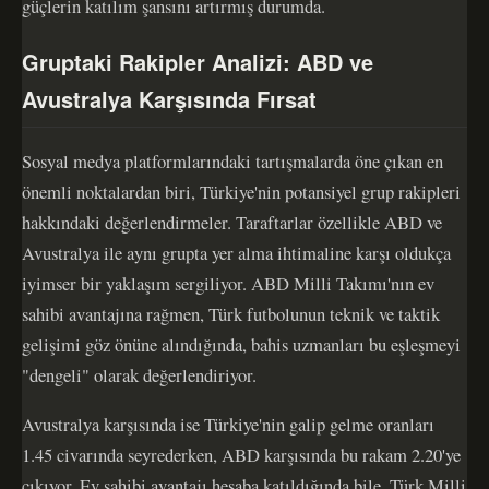
güçlerin katılım şansını artırmış durumda.
Gruptaki Rakipler Analizi: ABD ve
Avustralya Karşısında Fırsat
Sosyal medya platformlarındaki tartışmalarda öne çıkan en
önemli noktalardan biri, Türkiye'nin potansiyel grup rakipleri
hakkındaki değerlendirmeler. Taraftarlar özellikle ABD ve
Avustralya ile aynı grupta yer alma ihtimaline karşı oldukça
iyimser bir yaklaşım sergiliyor. ABD Milli Takımı'nın ev
sahibi avantajına rağmen, Türk futbolunun teknik ve taktik
gelişimi göz önüne alındığında, bahis uzmanları bu eşleşmeyi
"dengeli" olarak değerlendiriyor.
Avustralya karşısında ise Türkiye'nin galip gelme oranları
1.45 civarında seyrederken, ABD karşısında bu rakam 2.20'ye
çıkıyor. Ev sahibi avantajı hesaba katıldığında bile, Türk Milli