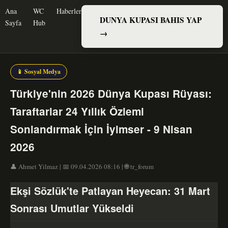
Ana
WC
Haberler
DUNYA KUPASI BAHIS YAP
Sayfa
Hub
→
📱 Sosyal Medya
Türkiye'nin 2026 Dünya Kupası Rüyası:
Taraftarlar 24 Yıllık Özlemi
Sonlandırmak İçin İyimser - 9 Nisan
2026
👤 Ahmet Yilmaz | 📅 09.04.2026 08:16 | 🌐 tr_forum
Ekşi Sözlük'te Patlayan Heyecan: 31 Mart
Sonrası Umutlar Yükseldi