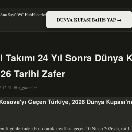
Ana Sayfa
WC Hub
Haberler
DUNYA KUPASI BAHIS YAP →
li Takımı 24 Yıl Sonra Dünya 
26 Tarihi Zafer
12:01 | 🌐 tr_gazeteler
e Kosova'yı Geçen Türkiye, 2026 Dünya Kupası'n
emli günlerinden biri olarak kayıtlara geçen 10 Nisan 2026'da, milli