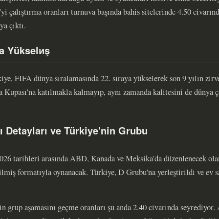
'yi çalıştırma oranları turnuva başında bahis sitelerinde 4.50 civarı
ya çıktı.
a Yükselиş
iye, FIFA dünya sıralamasında 22. sıraya yükselerek son 9 yılın zirve
 Kupası'na katılmakla kalmayıp, aynı zamanda kalitesini de dünya ça
 Detayları ve Türkiye'nin Grubu
26 tarihleri arasında ABD, Kanada ve Meksika'da düzenlenecek ola
tilmiş formatıyla oynanacak. Türkiye, D Grubu'na yerleştirildi ve ev 
nin grup aşamasını geçme oranları şu anda 2.40 civarında seyrediyor.