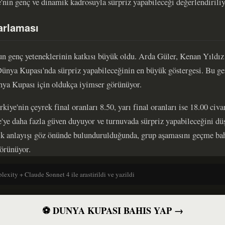
'nin genç ve dinamik kadrosuyla sürpriz yapabileceği değerlendiriliy
arlaması
un genç yeteneklerinin katkısı büyük oldu. Arda Güler, Kenan Yıldı
Dünya Kupası'nda sürpriz yapabileceğinin en büyük göstergesi. Bu ge
nya Kupası için oldukça iyimser görünüyor.
ye'nin çeyrek final oranları 8.50, yarı final oranları ise 18.00 civa
e'ye daha fazla güven duyuyor ve turnuvada sürpriz yapabileceğini dü
ik anlayışı göz önünde bulundurulduğunda, grup aşamasını geçme bah
örünüyor.
lexity + Claude Sonnet 4 ile arastirildi ve yazildi
⚽ DUNYA KUPASI BAHIS YAP →