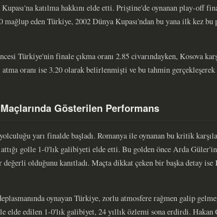
Kupası'na katılma hakkını elde etti. Priştine'de oynanan play-off f
 mağlup eden Türkiye, 2002 Dünya Kupası'ndan bu yana ilk kez bu pr
öncesi Türkiye'nin finale çıkma oranı 2.85 civarındayken, Kosova karş
tma oranı ise 3.20 olarak belirlenmişti ve bu tahmin gerçekleşerek 
l Maçlarında Gösterilen Performans
olculuğu yarı finalde başladı. Romanya ile oynanan bu kritik karşıl
ttığı golle 1-0'lık galibiyeti elde etti. Bu golden önce Arda Güler'in
r değerli olduğunu kanıtladı. Maçta dikkat çeken bir başka detay ise
deplasmanında oynayan Türkiye, zorlu atmosfere rağmen galip gelme
le elde edilen 1-0'lık galibiyet, 24 yıllık özlemi sona erdirdi. Hakan