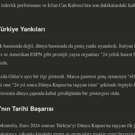
liderlik performansı ve İrfan Can Kahveci'nin son dakikalardaki katk
ürkiye Yankıları
k basınında değil, dünya basınında da geniş yankı uyandırdı. İtalyan 
s ve Amerikan ESPN gibi prestijli yayın organları "24 yıllık hasret b
urdu.
Arda Güler'e ayrı bir ilgi gösterdi. Marca gazetesi genç oyuncuyu "ef
si onu "24 yıl sonra Dünya Kupası'na taşıyan isim" şeklinde övgüyle k
litesinin dünya çapında kabul gördüğünün bir göstergesi oldu.
nın Tarihi Başarısı
ontella, Euro 2024 sonrası Türkiye'yi Dünya Kupası'na taşıyan ilk y
çalıştırıcı, takımla kurduğu uyum ve oyuncuları motive etme beceris