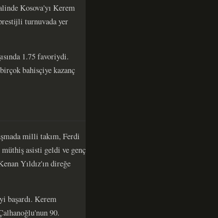
inalinde Kosova'yı Kerem
estijli turnuvada yer
ısında 1.75 favoriydi.
birçok bahisçiye kazanç
aşmada milli takım, Ferdi
 müthiş asisti geldi ve genç
 Kenan Yıldız'ın direğe
yi başardı. Kerem
 Çalhanoğlu'nun 90.