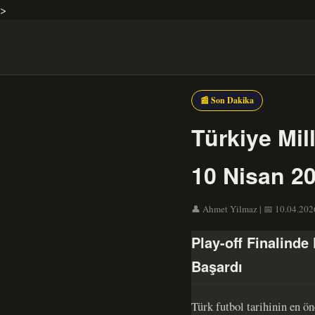
>
📰 Son Dakika
Türkiye Mil
10 Nisan 20
👤 Ahmet Yilmaz | 📅 10.04.2026 
Play-off Finalind
Başardı
Türk futbol tarihinin en ön