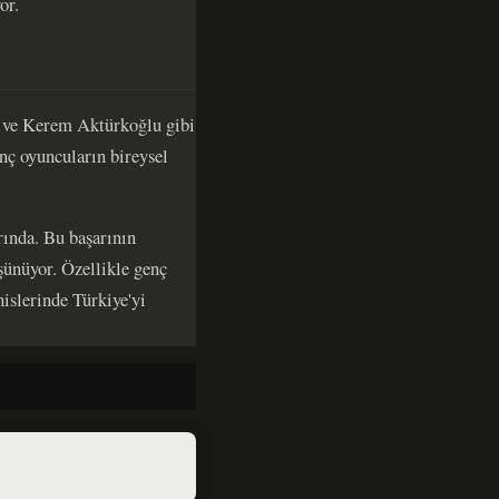
or.
z ve Kerem Aktürkoğlu gibi
nç oyuncuların bireysel
rında. Bu başarının
şünüyor. Özellikle genç
islerinde Türkiye'yi