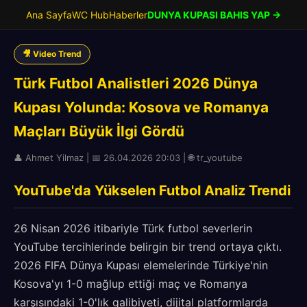
Ana Sayfa
WC Hub
Haberler
DUNYA KUPASI BAHIS YAP →
🎥 Video Trend
Türk Futbol Analistleri 2026 Dünya
Kupası Yolunda: Kosova ve Romanya
Maçları Büyük İlgi Gördü
👤 Ahmet Yilmaz | 📅 26.04.2026 20:03 | 🌐 tr_youtube
YouTube'da Yükselen Futbol Analiz Trendi
26 Nisan 2026 itibariyle Türk futbol severlerin
YouTube tercihlerinde belirgin bir trend ortaya çıktı.
2026 FIFA Dünya Kupası elemelerinde Türkiye'nin
Kosova'yı 1-0 mağlup ettiği maç ve Romanya
karşısındaki 1-0'lık galibiyeti, dijital platformlarda