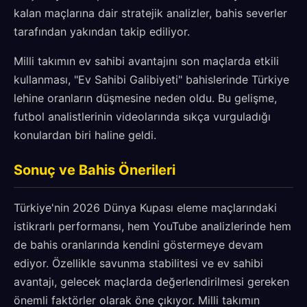
kalan maçlarına dair stratejik analizler, bahis severler
tarafından yakından takip ediliyor.
Milli takımın ev sahibi avantajını son maçlarda etkili
kullanması, "Ev Sahibi Galibiyeti" bahislerinde Türkiye
lehine oranların düşmesine neden oldu. Bu gelişme,
futbol analistlerinin videolarında sıkça vurguladığı
konulardan biri haline geldi.
Sonuç ve Bahis Önerileri
Türkiye'nin 2026 Dünya Kupası eleme maçlarındaki
istikrarlı performansı, hem YouTube analizlerinde hem
de bahis oranlarında kendini göstermeye devam
ediyor. Özellikle savunma stabilitesi ve ev sahibi
avantajı, gelecek maçlarda değerlendirilmesi gereken
önemli faktörler olarak öne çıkıyor. Milli takımın