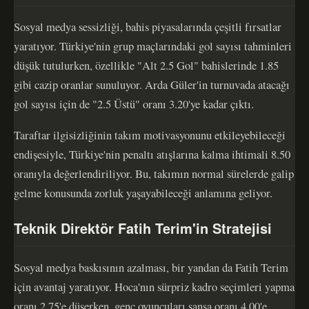
Sosyal medya sessizliği, bahis piyasalarında çeşitli fırsatlar
yaratıyor. Türkiye'nin grup maçlarındaki gol sayısı tahminleri
düşük tutulurken, özellikle "Alt 2.5 Gol" bahislerinde 1.85
gibi cazip oranlar sunuluyor. Arda Güler'in turnuvada atacağı
gol sayısı için de "2.5 Üstü" oranı 3.20'ye kadar çıktı.
Taraftar ilgisizliğinin takım motivasyonunu etkileyebileceği
endişesiyle, Türkiye'nin penaltı atışlarına kalma ihtimali 8.50
oranıyla değerlendiriliyor. Bu, takımın normal sürelerde galip
gelme konusunda zorluk yaşayabileceği anlamına geliyor.
Teknik Direktör Fatih Terim'in Stratejisi
Sosyal medya baskısının azalması, bir yandan da Fatih Terim
için avantaj yaratıyor. Hoca'nın sürpriz kadro seçimleri yapma
oranı 2.75'e düşerken, genç oyuncuları şansa oranı 4.00'e