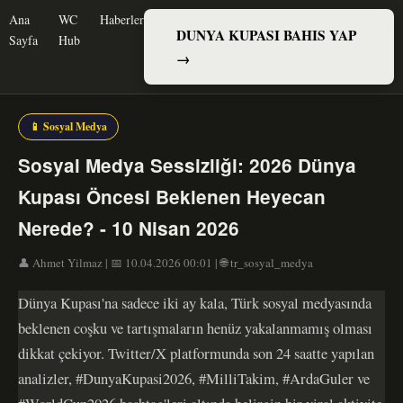
Ana
WC
Haberler
DUNYA KUPASI BAHIS YAP
Sayfa
Hub
→
📱 Sosyal Medya
Sosyal Medya Sessizliği: 2026 Dünya
Kupası Öncesi Beklenen Heyecan
Nerede? - 10 Nisan 2026
👤 Ahmet Yilmaz | 📅 10.04.2026 00:01 | 🌐 tr_sosyal_medya
Dünya Kupası'na sadece iki ay kala, Türk sosyal medyasında
beklenen coşku ve tartışmaların henüz yakalanmamış olması
dikkat çekiyor. Twitter/X platformunda son 24 saatte yapılan
analizler, #DunyaKupasi2026, #MilliTakim, #ArdaGuler ve