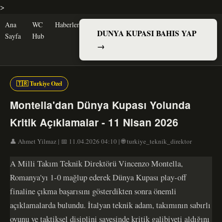
>
Ana
WC
Haberler
DUNYA KUPASI BAHIS YAP
Sayfa
Hub
→
🇹🇷 Turkiye Ozel
Montella'dan Dünya Kupası Yolunda
Kritik Açıklamalar - 11 Nisan 2026
👤 Ahmet Yilmaz | 📅 11.04.2026 04:10 | 🌐 turkiye_teknik_direktor
A Milli Takım Teknik Direktörü Vincenzo Montella,
Romanya'yı 1-0 mağlup ederek Dünya Kupası play-off
finaline çıkma başarısını gösterdikten sonra önemli
açıklamalarda bulundu. İtalyan teknik adam, takımının sabırlı
oyunu ve taktiksel disiplini sayesinde kritik galibiyeti aldığını