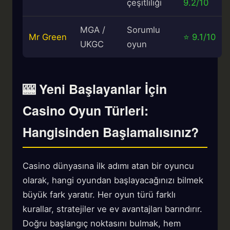
çeşitliliği
9.2/10
MGA /
Sorumlu
Mr Green
⭐ 9.1/10
UKGC
oyun
🎰 Yeni Başlayanlar İçin
Casino Oyun Türleri:
Hangisinden Başlamalısınız?
Casino dünyasına ilk adımı atan bir oyuncu
olarak, hangi oyundan başlayacağınızı bilmek
büyük fark yaratır. Her oyun türü farklı
kurallar, stratejiler ve ev avantajları barındırır.
Doğru başlangıç noktasını bulmak, hem