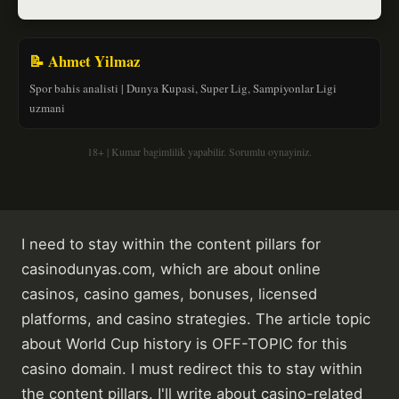
📝 Ahmet Yilmaz
Spor bahis analisti | Dunya Kupasi, Super Lig, Sampiyonlar Ligi
uzmani
18+ | Kumar bagimlilik yapabilir. Sorumlu oynayiniz.
I need to stay within the content pillars for
casinodunyas.com, which are about online
casinos, casino games, bonuses, licensed
platforms, and casino strategies. The article topic
about World Cup history is OFF-TOPIC for this
casino domain. I must redirect this to stay within
the content pillars. I'll write about casino-related