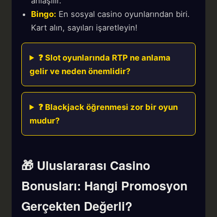
anlaşılır.
Bingo:
En sosyal casino oyunlarından biri.
Kart alın, sayıları işaretleyin!
❓ Slot oyunlarında RTP ne anlama
gelir ve neden önemlidir?
❓ Blackjack öğrenmesi zor bir oyun
mudur?
🎁 Uluslararası Casino
Bonusları: Hangi Promosyon
Gerçekten Değerli?