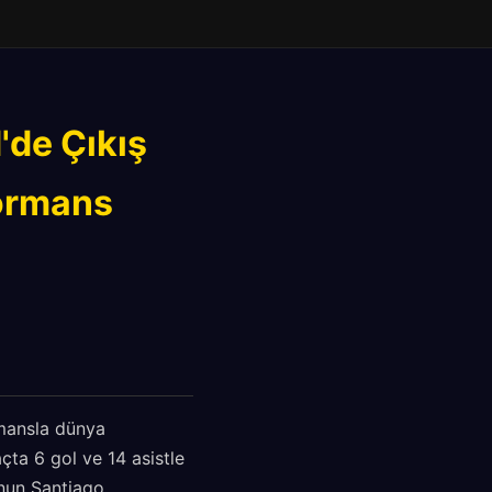
d'de Çıkış
formans
mansla dünya
ta 6 gol ve 14 asistle
unun Santiago