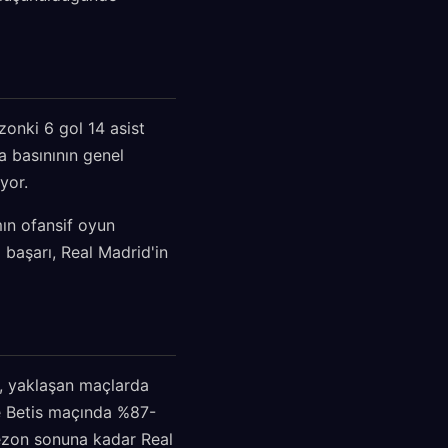
zonki 6 gol 14 asist
a basınının genel
yor.
mın ofansif oyun
i başarı, Real Madrid'in
a, yaklaşan maçlarda
le Betis maçında %87-
 Sezon sonuna kadar Real