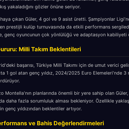
ıkış yakaladığını gözler önüne seriyor.
aya çıkan Güler, 4 gol ve 9 asist üretti. Şampiyonlar Ligi'
en prestijli kulüp turnuvasında da etkili performans sergiled
kte, genç oyuncunun çok yönlülüğü ve adaptasyon kabiliyeti 
ruru: Milli Takım Beklentileri
d'deki başarısı, Türkiye Milli Takımı için de umut verici geli
a 1 gol atan genç yıldız, 2024/2025 Euro Elemeleri'nde 3 m
rdürüyor.
o Montella'nın planlarında önemli bir yere sahip olan Güler
da daha fazla sorumluluk alması bekleniyor. Özellikle yakla
n genç yıldızından beklentiler artıyor.
rformans ve Bahis Değerlendirmeleri