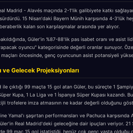
l Madrid - Alavés maçında 2-1'lik galibiyete katkı sağlaya
ı sürdürdü. 15 Nisan'daki Bayern Münih karşısında 4-3'lük 
beraberlik kalan son karşılaşmalar arasında yer alıyor.
akıldığında, Güler'in %87-88'lik pas isabet oranı ve asist li
 yapacak oyuncu" kategorisinde değerli oranlar sunuyor. Özel
 maçları öncesinde, genç oyuncunun asist potansiyeli yüks
rı ve Gelecek Projeksiyonları
 ile çıktığı 99 maçta 15 gol atan Güler, bu süreçte 1 Şampiyo
üper Kupa, 1 La Liga ve 1 İspanya Süper Kupası kazandı. Bu 
ijli trofelere imza atmasının ne kadar değerli olduğunu göst
ne Yamal'ı şaşırtan performansları ve Pachuca karşısında 
Güler'in Real Madrid'deki geleceğine dair ipuçları veriyor. 2
e 99 maç 15 gol istatistiği, henüz çok genç yaşta olduğu