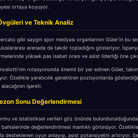
kayesi ortaya koyuyor.
Övgüleri ve Teknik Analiz
rcato gibi saygın spor medyası organlarının Güler'in bu se
luslararası arenada da takdir topladığını gösteriyor. İspany
elerinde yüksek pas isabet oranı ve asist liderliği öne çıkı
ncelotti'nin rotasyonunda önemli bir yer edinen Güler, takı
yor. Özellikle yaratıcılık gerektiren pozisyonlarda gösterdiğ
alacağının işareti.
Sezon Sonu Değerlendirmesi
ormu ve istatistiksel verileri göz önünde bulundurulduğund
bahislerinde değerlendirilmesi mantıklı görünüyor. Özellik
yla desteklenen oyun anlayışı, asist potansiyelini artırıyor.