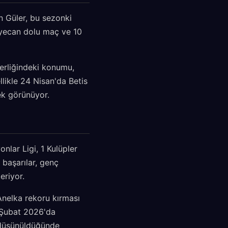
n Güler, bu sezonki
heyecan dolu maç ve 10
derliğindeki konumu,
likle 24 Nisan'da Betis
ek görünüyor.
nlar Ligi, 1 Kulüpler
başarılar, genç
eriyor.
Anelka rekoru kırması
1 Şubat 2026'da
 düşünüldüğünde