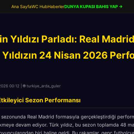
Ana Sayfa
WC Hub
Haberler
DUNYA KUPASI BAHIS YAP →
in Yıldızı Parladı: Real Madri
 Yıldızın 24 Nisan 2026 Per
026 00:12 | 🌐 turkiye_arda_guler
Etkileyici Sezon Performansı
sezonunda Real Madrid formasıyla gerçekleştirdiği perfor
ekmeye devam ediyor. Türk yıldız, bu sezon toplamda 48 maç
yuncularından biri haline geldi. Bu rakamlar, genç futbolc