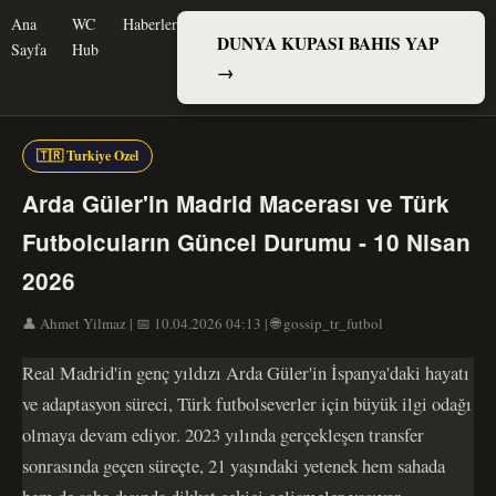
Ana
WC
Haberler
DUNYA KUPASI BAHIS YAP
Sayfa
Hub
→
🇹🇷 Turkiye Ozel
Arda Güler'in Madrid Macerası ve Türk
Futbolcuların Güncel Durumu - 10 Nisan
2026
👤 Ahmet Yilmaz | 📅 10.04.2026 04:13 | 🌐 gossip_tr_futbol
Real Madrid'in genç yıldızı Arda Güler'in İspanya'daki hayatı
ve adaptasyon süreci, Türk futbolseverler için büyük ilgi odağı
olmaya devam ediyor. 2023 yılında gerçekleşen transfer
sonrasında geçen süreçte, 21 yaşındaki yetenek hem sahada