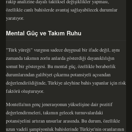
rakip analizine dayalı taktiksel değişiklikler yapması,
özellikle canlı bahislerde avantaj sağlayabilecek durumlar
yaratıyor.
Mental Güç ve Takım Ruhu
"Türk yüreği" vurgusu sadece duygusal bir ifade değil, aynı
zamanda takımın zorlu anlarda gösterdiği dayanıklılığın
somut bir göstergesi. Bu mental güç, özellikle beraberlik
durumlarından galibiyet çıkarma potansiyeli açısından
değerlendirildiğinde, Türkiye aleyhine bahis yapanlar için risk
faktörü oluşturuyor.
Montella'nın genç jenerasyonun yükselişine dair pozitif
değerlendirmeleri, takımın gelecek turnuvalardaki
potansiyelini artıran unsurlar arasında. Bu durum, özellikle
uzun vadeli şampiyonluk bahislerinde Türkiye'nin oranlarının