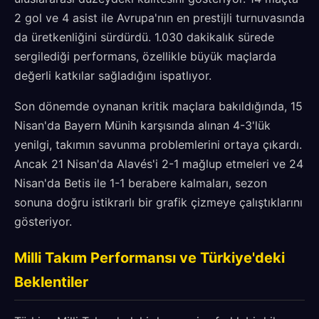
2 gol ve 4 asist ile Avrupa'nın en prestijli turnuvasında
da üretkenliğini sürdürdü. 1.030 dakikalık sürede
sergilediği performans, özellikle büyük maçlarda
değerli katkılar sağladığını ispatlıyor.
Son dönemde oynanan kritik maçlara bakıldığında, 15
Nisan'da Bayern Münih karşısında alınan 4-3'lük
yenilgi, takımın savunma problemlerini ortaya çıkardı.
Ancak 21 Nisan'da Alavés'i 2-1 mağlup etmeleri ve 24
Nisan'da Betis ile 1-1 berabere kalmaları, sezon
sonuna doğru istikrarlı bir grafik çizmeye çalıştıklarını
gösteriyor.
Milli Takım Performansı ve Türkiye'deki
Beklentiler