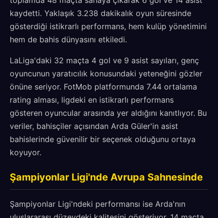
toplamda 48 maçta sahaya çıkarak 6 gol ve 14 asist
kaydetti. Yaklaşık 3.238 dakikalık oyun süresinde
gösterdiği istikrarlı performans, hem kulüp yönetimini
hem de bahis dünyasını etkiledi.
LaLiga'daki 32 maçta 4 gol ve 9 asist sayıları, genç
oyuncunun yaratıcılık konusundaki yeteneğini gözler
önüne seriyor. FotMob platformunda 7.44 ortalama
rating alması, ligdeki en istikrarlı performans
gösteren oyuncular arasında yer aldığını kanıtlıyor. Bu
veriler, bahisçiler açısından Arda Güler'in asist
bahislerinde güvenilir bir seçenek olduğunu ortaya
koyuyor.
Şampiyonlar Ligi'nde Avrupa Sahnesinde
Şampiyonlar Ligi'ndeki performansı ise Arda'nın
uluslararası düzeydeki kalitesini gösteriyor. 14 maçta