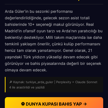
Arda Güler'in bu sezonki performansı
değerlendirildiğinde, gelecek sezon asist totali
bahislerinde 10+ seçeneği makul görünüyor. Real
Madrid'in ofansif oyun tarzı ve Arda'nın yaratıcılığı bu
beklentiyi destekliyor. Milli takım maçlarında ise daha
temkinli yaklaşım önerilir, çünkü kulüp performansını
henüz tam olarak yansıtamıyor. Genel olarak, 21
yaşındaki Türk yıldızın yükselişi devam edecek gibi
görünüyor ve bahis piyasalarında değerli bir seçenek
olmaya devam edecek.
🔎 Kaynak: turkiye_arda_guler | Perplexity + Claude Sonnet
4 ile arastirildi ve yazildi
⚽ DUNYA KUPASI BAHIS YAP →