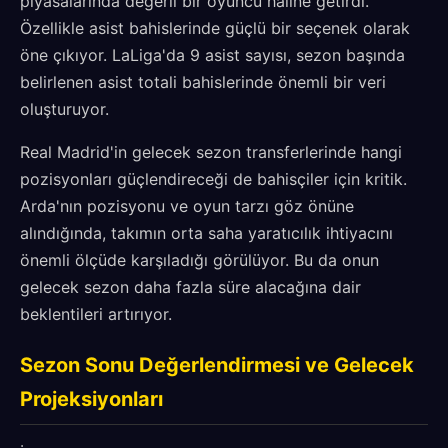
piyasalarında değerli bir oyuncu haline getirdi.
Özellikle asist bahislerinde güçlü bir seçenek olarak
öne çıkıyor. LaLiga'da 9 asist sayısı, sezon başında
belirlenen asist totali bahislerinde önemli bir veri
oluşturuyor.
Real Madrid'in gelecek sezon transferlerinde hangi
pozisyonları güçlendireceği de bahisçiler için kritik.
Arda'nın pozisyonu ve oyun tarzı göz önüne
alındığında, takımın orta saha yaratıcılık ihtiyacını
önemli ölçüde karşıladığı görülüyor. Bu da onun
gelecek sezon daha fazla süre alacağına dair
beklentileri artırıyor.
Sezon Sonu Değerlendirmesi ve Gelecek
Projeksiyonları