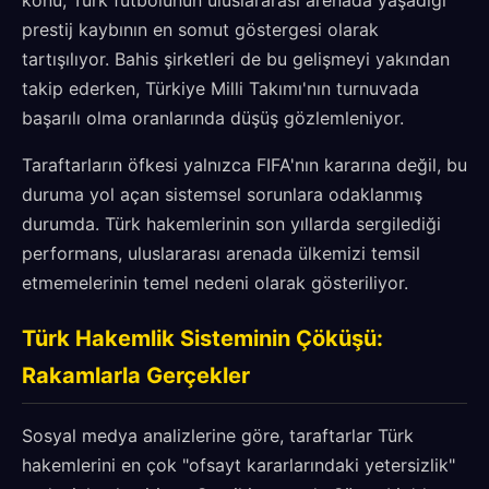
konu, Türk futbolunun uluslararası arenada yaşadığı
prestij kaybının en somut göstergesi olarak
tartışılıyor. Bahis şirketleri de bu gelişmeyi yakından
takip ederken, Türkiye Milli Takımı'nın turnuvada
başarılı olma oranlarında düşüş gözlemleniyor.
Taraftarların öfkesi yalnızca FIFA'nın kararına değil, bu
duruma yol açan sistemsel sorunlara odaklanmış
durumda. Türk hakemlerinin son yıllarda sergilediği
performans, uluslararası arenada ülkemizi temsil
etmemelerinin temel nedeni olarak gösteriliyor.
Türk Hakemlik Sisteminin Çöküşü:
Rakamlarla Gerçekler
Sosyal medya analizlerine göre, taraftarlar Türk
hakemlerini en çok "ofsayt kararlarındaki yetersizlik"