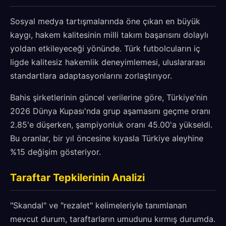
Sosyal medya tartışmalarında öne çıkan en büyük
kaygı, hakem kalitesinin milli takım başarısını dolaylı
yoldan etkileyeceği yönünde. Türk futbolcuların iç
ligde kalitesiz hakemlik deneyimlemesi, uluslararası
standartlara adaptasyonlarını zorlaştırıyor.
Bahis şirketlerinin güncel verilerine göre, Türkiye'nin
2026 Dünya Kupası'nda grup aşamasını geçme oranı
2.85'e düşerken, şampiyonluk oranı 45.00'a yükseldi.
Bu oranlar, bir yıl öncesine kıyasla Türkiye aleyhine
%15 değişim gösteriyor.
Taraftar Tepkilerinin Analizi
"Skandal" ve "rezalet" kelimeleriyle tanımlanan
mevcut durum, taraftarların umudunu kırmış durumda.