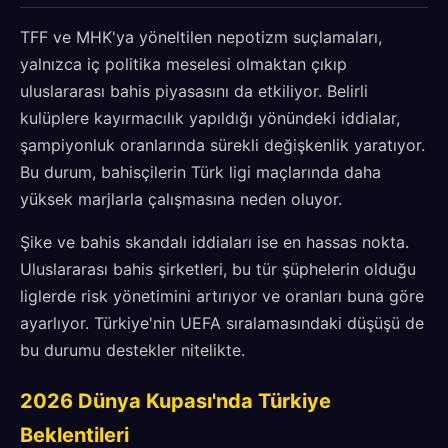
TFF ve MHK'ya yöneltilen nepotizm suçlamaları,
yalnızca iç politika meselesi olmaktan çıkıp
uluslararası bahis piyasasını da etkiliyor. Belirli
kulüplere kayırmacılık yapıldığı yönündeki iddialar,
şampiyonluk oranlarında sürekli değişkenlik yaratıyor.
Bu durum, bahisçilerin Türk ligi maçlarında daha
yüksek marjlarla çalışmasına neden oluyor.
Şike ve bahis skandalı iddiaları ise en hassas nokta.
Uluslararası bahis şirketleri, bu tür şüphelerin olduğu
liglerde risk yönetimini artırıyor ve oranları buna göre
ayarlıyor. Türkiye'nin UEFA sıralamasındaki düşüşü de
bu durumu destekler nitelikte.
2026 Dünya Kupası'nda Türkiye
Beklentileri