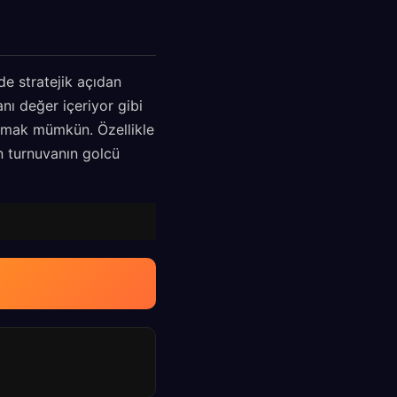
e stratejik açıdan
anı değer içeriyor gibi
amak mümkün. Özellikle
n turnuvanın golcü