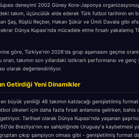
 Kupası deneyimi 2002 Güney Kore-Japonya organizasyonu
eki takım, üçüncülük elde ederek Türk futbol tarihinin en b
san Şaş, Rüştü Reçber, Hakan Şükür ve Ümit Davala gibi efsa
 tekrar Dünya Kupası'nda mücadele etme fırsatı yakalamış Tü
ilerine göre, Türkiye'nin 2026'da grup aşamasını geçme oranl
u oran, takımın son yıllardaki istikrarlı performansı ve genç
ı olarak değerlendiriliyor.
n Getirdiği Yeni Dinamikler
n büyük yeniliği 48 takımın katılacağı genişletilmiş format 
utbol ülkeleri için daha fazla fırsat anlamına gelirken, bahi
e getiriyor. Tarihsel olarak Dünya Kupası'nda yaşanan şaşırt
950'de Brezilya'nın ev sahipliğinde Uruguay'a kaybetmesi ya
 gruptan çıkıp şampiyon olması gibi - genişletilmiş format 