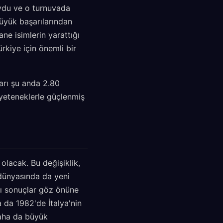
ydu ve o turnuvada
üyük başarılarından
ne isimlerin yarattığı
rkiye için önemli bir
arı şu anda 2.80
 yeteneklerle güçlenmiş
olacak. Bu değişiklik,
s dünyasında da yeni
ıcı sonuçlar göz önüne
 da 1982'de İtalya'nin
daha da büyük