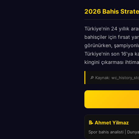
2026 Bahis Stratej
Türkiye'nin 24 yıllık 
bahisçiler için fırsat y
görünürken, şampiyonlu
Türkiye'nin son 16'ya k
kingini çıkarması ihtima
🔎 Kaynak: wc_history_stor
📝 Ahmet Yilmaz
Spor bahis analisti | Duny