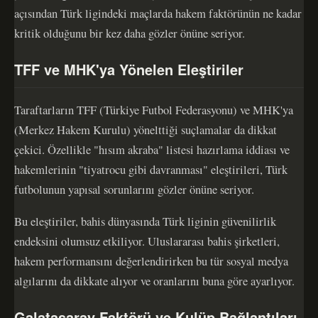
açısından Türk ligindeki maçlarda hakem faktörünün ne kadar
kritik olduğunu bir kez daha gözler önüne seriyor.
TFF ve MHK'ya Yönelen Eleştiriler
Taraftarların TFF (Türkiye Futbol Federasyonu) ve MHK'ya
(Merkez Hakem Kurulu) yönelttiği suçlamalar da dikkat
çekici. Özellikle "hısım akraba" listesi hazırlama iddiası ve
hakemlerinin "tiyatrocu gibi davranması" eleştirileri, Türk
futbolunun yapısal sorunlarını gözler önüne seriyor.
Bu eleştiriler, bahis dünyasında Türk liginin güvenilirlik
endeksini olumsuz etkiliyor. Uluslararası bahis şirketleri,
hakem performansını değerlendirirken bu tür sosyal medya
algılarını da dikkate alıyor ve oranlarını buna göre ayarlıyor.
Galatasaray Faktörü ve Kulüp Bağlantıları