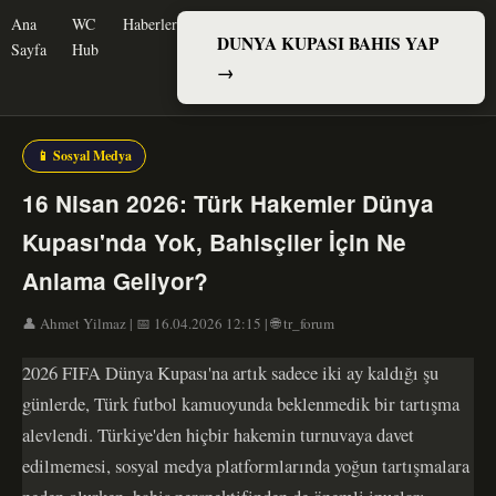
Ana
WC
Haberler
DUNYA KUPASI BAHIS YAP
Sayfa
Hub
→
📱 Sosyal Medya
16 Nisan 2026: Türk Hakemler Dünya
Kupası'nda Yok, Bahisçiler İçin Ne
Anlama Geliyor?
👤 Ahmet Yilmaz | 📅 16.04.2026 12:15 | 🌐 tr_forum
2026 FIFA Dünya Kupası'na artık sadece iki ay kaldığı şu
günlerde, Türk futbol kamuoyunda beklenmedik bir tartışma
alevlendi. Türkiye'den hiçbir hakemin turnuvaya davet
edilmemesi, sosyal medya platformlarında yoğun tartışmalara