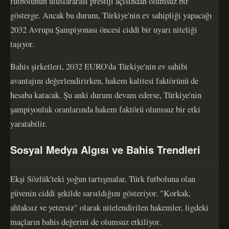
futbolunun uluslararası prestiji açısından olumsuz bir
gösterge. Ancak bu durum, Türkiye'nin ev sahipliği yapacağı
2032 Avrupa Şampiyonası öncesi ciddi bir uyarı niteliği
taşıyor.
Bahis şirketleri, 2032 EURO'da Türkiye'nin ev sahibi
avantajını değerlendirirken, hakem kalitesi faktörünü de
hesaba katacak. Şu anki durum devam ederse, Türkiye'nin
şampiyonluk oranlarında hakem faktörü olumsuz bir etki
yaratabilir.
Sosyal Medya Algısı ve Bahis Trendleri
Ekşi Sözlük'teki yoğun tartışmalar, Türk futboluna olan
güvenin ciddi şekilde sarsıldığını gösteriyor. "Korkak,
ahlaksız ve yetersiz" olarak nitelendirilen hakemler, ligdeki
maçların bahis değerini de olumsuz etkiliyor.