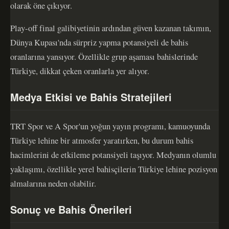
olarak öne çıkıyor.
Play-off final galibiyetinin ardından güven kazanan takımın,
Dünya Kupası'nda sürpriz yapma potansiyeli de bahis
oranlarına yansıyor. Özellikle grup aşaması bahislerinde
Türkiye, dikkat çeken oranlarla yer alıyor.
Medya Etkisi ve Bahis Stratejileri
TRT Spor ve A Spor'un yoğun yayın programı, kamuoyunda
Türkiye lehine bir atmosfer yaratırken, bu durum bahis
hacimlerini de etkileme potansiyeli taşıyor. Medyanın olumlu
yaklaşımı, özellikle yerel bahisçilerin Türkiye lehine pozisyon
almalarına neden olabilir.
Sonuç ve Bahis Önerileri