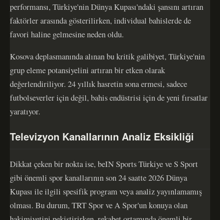
performansı, Türkiye'nin Dünya Kupası'ndaki şansını artıran
faktörler arasında gösterilirken, individual bahislerde de
favori haline gelmesine neden oldu.
Kosova deplasmanında alınan bu kritik galibiyet, Türkiye'nin
grup eleme potansiyelini artıran bir etken olarak
değerlendiriliyor. 24 yıllık hasretin sona ermesi, sadece
futbolseverler için değil, bahis endüstrisi için de yeni fırsatlar
yaratıyor.
Televizyon Kanallarının Analiz Eksikliği
Dikkat çeken bir nokta ise, beIN Sports Türkiye ve S Sport
gibi önemli spor kanallarının son 24 saatte 2026 Dünya
Kupası ile ilgili spesifik program veya analiz yayınlamamış
olması. Bu durum, TRT Spor ve A Spor'un konuya olan
hakimiyetini pekiştirirken, rekabet ortamında önemli bir