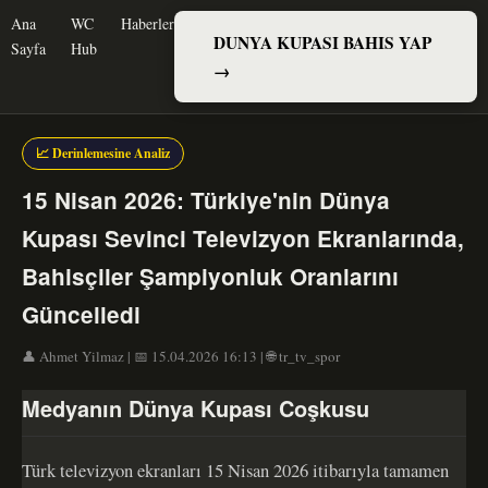
Ana
WC
Haberler
DUNYA KUPASI BAHIS YAP
Sayfa
Hub
→
📈 Derinlemesine Analiz
15 Nisan 2026: Türkiye'nin Dünya
Kupası Sevinci Televizyon Ekranlarında,
Bahisçiler Şampiyonluk Oranlarını
Güncelledi
👤 Ahmet Yilmaz | 📅 15.04.2026 16:13 | 🌐 tr_tv_spor
Medyanın Dünya Kupası Coşkusu
Türk televizyon ekranları 15 Nisan 2026 itibarıyla tamamen