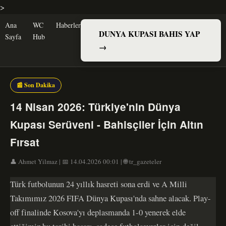
>
Ana
WC
Haberler
DUNYA KUPASI BAHIS YAP
Sayfa
Hub
→
📰 Son Dakika
14 Nisan 2026: Türkiye'nin Dünya
Kupası Serüveni - Bahisçiler İçin Altın
Fırsat
👤 Ahmet Yilmaz | 📅 14.04.2026 00:01 | 🌐 tr_gazeteler
Türk futbolunun 24 yıllık hasreti sona erdi ve A Milli
Takımımız 2026 FIFA Dünya Kupası'nda sahne alacak. Play-
off finalinde Kosova'yı deplasmanda 1-0 yenerek elde