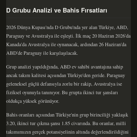
D Grubu Analizi ve Bahis Fırsatları
2026 Dünya Kupası'nda D Grubu'nda yer alan Türkiye, ABD,
Paraguay ve Avustralya ile eşleşti. İlk maç 20 Haziran 2026'da
Kanada'da Avustralya ile oynanacak, ardından 26 Haziran'da
ABD'de Paraguay ile karşılaşılacak.
Grup analizi yapıldığında, ABD ev sahibi avantajına sahip
ancak takım kalitesi açısından Türkiye'den geride. Paraguay
geleneksel güçlü defansıyla zorlu bir rakip, Avustralya ise
fiziksel oyunuyla tanınıyor. Bu grupta ikinci tur şansları
oldukça yüksek görünüyor.
Bahis oranları açısından Türkiye'nin grup birinciliği yaklaşık
3.20, ikinci tur çıkma şansı 1.85 civarında. Bu oranlar, milli
takımımızın gerçek potansiyelinin altında değerlendirildiğini