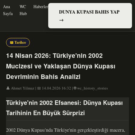
Ana
WC
Haberler
DUNYA KUPASI BAHIS YAP
Sayfa
Hub
→
📖 Tarihce
14 Nisan 2026: Türkiye'nin 2002
Mucizesi ve Yaklaşan Dünya Kupası
Devriminin Bahis Analizi
👤 Ahmet Yilmaz | 📅 14.04.2026 16:32 | 🌐 wc_history_stories
Türkiye'nin 2002 Efsanesi: Dünya Kupası
Tarihinin En Büyük Sürprizi
2002 Dünya Kupası'nda Türkiye'nin gerçekleştirdiği macera,