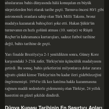
uluslararası bahis dünyasında hâlâ konuşulan en büyük
sürprizlerden biri olarak tarihe geçti. Turnuva öncesi 80/1 gibi
astronomik oranlara sahip olan Türk Milli Takımı, bronz
madalya kazanarak bahisçileri şoke etti. Hakan Şükür'ün
turnuvanın en hızlı golünü atması (10. saniye) ve Rüştü
Reçber'in kahramanca kurtarışları, sadece futbol tarihine
değil, bahis tarihine de geçti.
Yarı finalde Brezilya'ya 2-1 yenildikten sonra, Güney Kore
karşısındaki 3-2'lik zafer, Türkiye'nin üçüncülük madalyasını
getirdi. Bu sonuç, bahis şirketlerini milyonlarca dolar zarara
uğrattı çünkü kimse Türkiye'nin bu kadar ileri gidebileceğini
öngörmemişti. 1954'te ilk kez katılma hakkı kazanmasına
rağmen maddi nedenlerle gidememiş olan Türkiye, 24 yıllık
hasretini en güzel şekilde dindirdi.
Dünya Kupası Tarihinin En Şaşırtıcı Anları