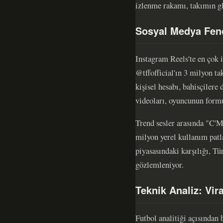
izlenme rakamı, takımın glo
Sosyal Medya Feno
Instagram Reels'te en çok 
@tffofficial'ın 3 milyon t
kişisel hesabı, bahisçilere
videoları, oyuncunun formun
Trend sesler arasında "C'
milyon yerel kullanım patl
piyasasındaki karşılığı, T
gözlemleniyor.
Teknik Analiz: Vi
Futbol analitiği açısından