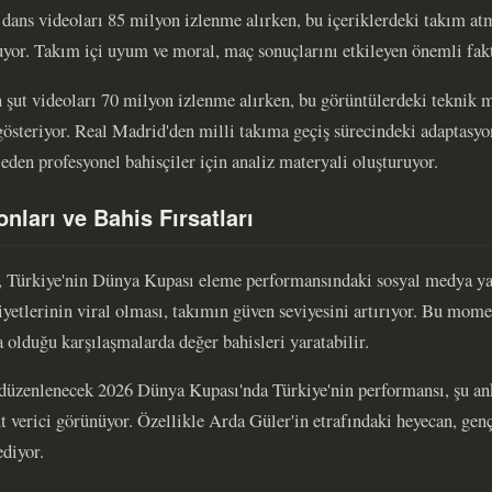
dans videoları 85 milyon izlenme alırken, bu içeriklerdeki takım atm
uyor. Takım içi uyum ve moral, maç sonuçlarını etkileyen önemli faktö
 şut videoları 70 milyon izlenme alırken, bu görüntülerdeki teknik
steriyor. Real Madrid'den milli takıma geçiş sürecindeki adaptasyon
eden profesyonel bahisçiler için analiz materyali oluşturuyor.
nları ve Bahis Fırsatları
e, Türkiye'nin Dünya Kupası eleme performansındaki sosyal medya ya
iyetlerinin viral olması, takımın güven seviyesini artırıyor. Bu mo
 olduğu karşılaşmalarda değer bahisleri yaratabilir.
enlenecek 2026 Dünya Kupası'nda Türkiye'nin performansı, şu ank
 verici görünüyor. Özellikle Arda Güler'in etrafındaki heyecan, ge
ediyor.