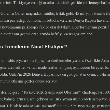
ketlerinin Türkiye'ye verdiği oranları da ciddi şekilde etkilemeye başla
Güler'in Galler maçındaki müthiş frikik golü, 45 milyon izlenme ile
bının paylaştığı bu moment, futbolseverlerin Dünya Kupası hayaller
 heyecanının psikolojik faktör olarak takımın performansını pozitif 
rup aşamasını geçme oranlarında hafif yükseliş gözlemlendi.
is Trendlerini Nasıl Etkiliyor?
a, bahis piyasasında ilginç hareketlenmeler yarattı. Özellikle Arda
enerated editler ve fan-made trailer'lar, genç oyuncunun bireysel ba
 oldu. Güler'in 2026 Dünya Kupası'nda en çok gol atan oyuncu bahsin
nun etkisini gözler önüne seriyor.
rilerine göre, "Türkiye 2026 Şampiyonu Olur mu?" challenge'ları 30
genç bahisçilerin ilgisini çekiyor ve Türkiye'nin uzun vadeli şampiyonl
esmi TikTok hesabı @millitakimofficial'ın 2.5 milyon takipçiye ulaş