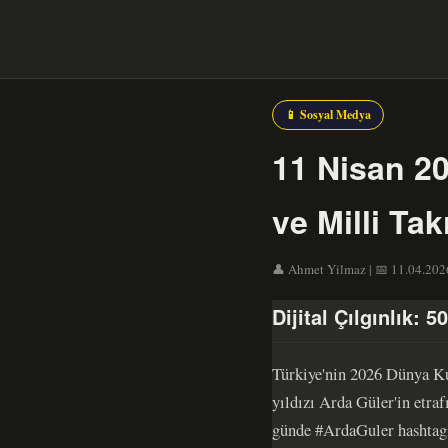
📱 Sosyal Medya
11 Nisan 2
ve Milli Ta
👤 Ahmet Yilmaz | 📅 11.04.2026 
Dijital Çılgınlık:
Türkiye'nin 2026 Dünya Ku
yıldızı Arda Güler'in etra
günde #ArdaGuler hashtagi