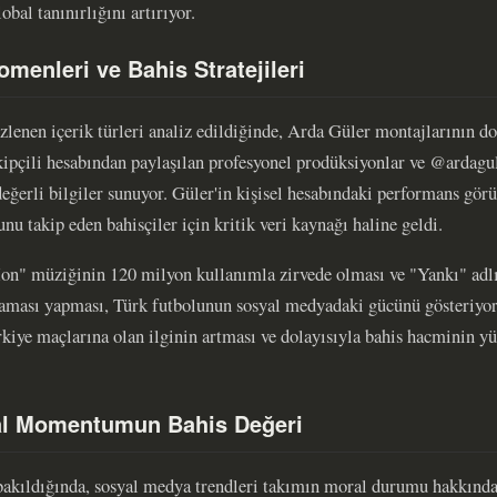
bal tanınırlığını artırıyor.
menleri ve Bahis Stratejileri
izlenen içerik türleri analiz edildiğinde, Arda Güler montajlarının d
akipçili hesabından paylaşılan profesyonel prodüksiyonlar ve @ardagul
 değerli bilgiler sunuyor. Güler'in kişisel hesabındaki performans gör
u takip eden bahisçiler için kritik veri kaynağı haline geldi.
Mon" müziğinin 120 milyon kullanımla zirvede olması ve "Yankı" adlı
aması yapması, Türk futbolunun sosyal medyadaki gücünü gösteriyor.
ürkiye maçlarına olan ilginin artması ve dolayısıyla bahis hacminin y
ral Momentumun Bahis Değeri
 bakıldığında, sosyal medya trendleri takımın moral durumu hakkında 