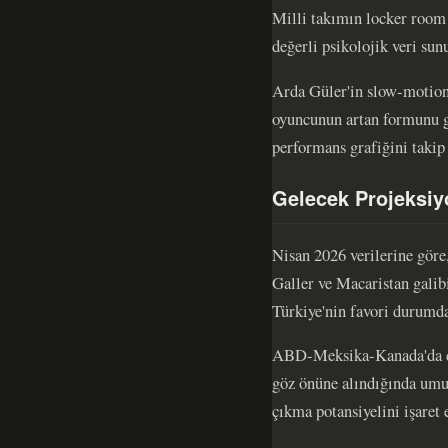
Milli takımın locker room 
değerli psikolojik veri sun
Arda Güler'in slow-motion
oyuncunun artan formunu gö
performans grafiğini takip 
Gelecek Projeksiyo
Nisan 2026 verilerine gör
Galler ve Macaristan galib
Türkiye'nin favori durumda
ABD-Meksika-Kanada'da düz
göz önüne alındığında umut
çıkma potansiyelini işaret 