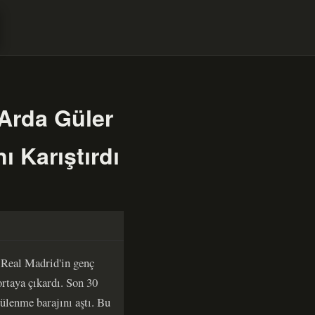
Arda Güler
ı Karıştırdı
ı
 Real Madrid'in genç
ortaya çıkardı. Son 30
lenme barajını aştı. Bu