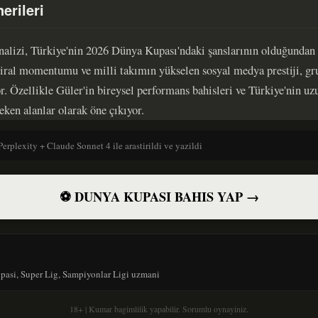
erileri
nalizi, Türkiye'nin 2026 Dünya Kupası'ndaki şanslarının olduğundan 
viral momentumu ve milli takımın yükselen sosyal medya prestiji, g
r. Özellikle Güler'in bireysel performans bahisleri ve Türkiye'nin uzu
eken alanlar olarak öne çıkıyor.
Perplexity + Claude Sonnet 4 ile arastirildi ve yazildi
⚽ DUNYA KUPASI BAHIS YAP →
upasi, Super Lig, Sampiyonlar Ligi uzmani
18+ | Kumar bagimlilik yapabilir. Sorumlu oynayiniz.