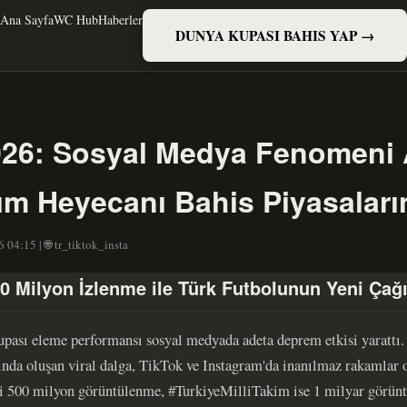
Ana Sayfa
WC Hub
Haberler
DUNYA KUPASI BAHIS YAP →
026: Sosyal Medya Fenomeni 
kım Heyecanı Bahis Piyasaların
04:15 | 🌐 tr_tiktok_insta
 500 Milyon İzlenme ile Türk Futbolunun Yeni Çağ
pası eleme performansı sosyal medyada adeta deprem etkisi yarattı.
fında oluşan viral dalga, TikTok ve Instagram'da inanılmaz rakamlar 
 500 milyon görüntülenme, #TurkiyeMilliTakim ise 1 milyar görüntü