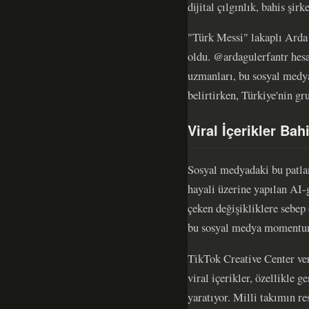
dijital çılgınlık, bahis şir
"Türk Messi" lakaplı Arda 
oldu. @ardagulerfantr hesa
uzmanları, bu sosyal medya
belirtirken, Türkiye'nin g
Viral İçerikler Bah
Sosyal medyadaki bu patlam
hayali üzerine yapılan AI-g
çeken değişikliklere sebep
bu sosyal medya momentumu
TikTok Creative Center ve
viral içerikler, özellikle 
yaratıyor. Milli takımın r