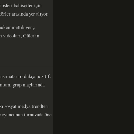
osferi bahisçiler için
rler arasında yer alıyor.
 mükemmellik genç
 videoları, Güler'in
nsımaları oldukça pozitif.
mentum, grup maçlarında
i sosyal medya trendleri
nç oyuncunun turnuvada öne