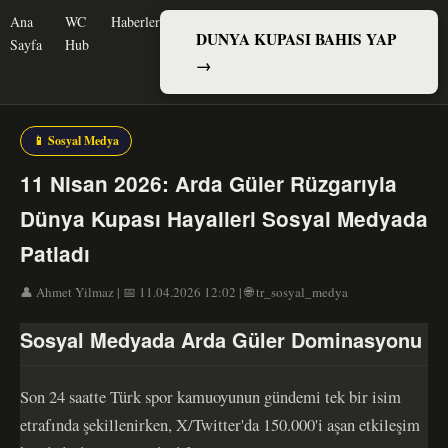
Ana
WC
Haberler
DUNYA KUPASI BAHIS YAP
Sayfa
Hub
→
📱 Sosyal Medya
11 Nisan 2026: Arda Güler Rüzgarıyla
Dünya Kupası Hayalleri Sosyal Medyada
Patladı
👤 Ahmet Yilmaz | 📅 11.04.2026 12:02 | 🌐 tr_sosyal_medya
Sosyal Medyada Arda Güler Dominasyonu
Son 24 saatte Türk spor kamuoyunun gündemi tek bir isim
etrafında şekillenirken, X/Twitter'da 150.000'i aşan etkileşim