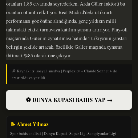
oranları 1.85 civarında seyrederken, Arda Güler faktörü bu
oranları olumlu etkiliyor. Real Madrid'deki istikrarlı
performansı göz önüne alındığında, genç yıldızın milli
takımdaki etkisi turnuvaya katılım şansını artırıyor. Play-off
maçlarında Güler'in oynatılması halinde Türkiye'nin şansları
belirgin şekilde artacak, özellikle Galler maçında oynama
ihtimali %85 olarak öne çıkıyor.
🔎 Kaynak: tr_sosyal_medya | Perplexity + Claude Sonnet 4 ile
arastirildi ve yazildi
⚽ DUNYA KUPASI BAHIS YAP →
📝 Ahmet Yilmaz
Spor bahis analisti | Dunya Kupasi, Super Lig, Sampiyonlar Ligi