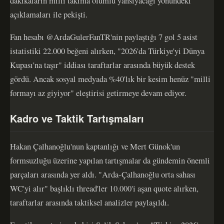
dakikaların milli takıma olumlu yansıyacağı yönündeki
açıklamaları ile pekişti.
Fan hesabı @ArdaGulerFanTR'nin paylaştığı 7 gol 5 asist
istatistiki 22.000 beğeni alırken, "2026'da Türkiye'yi Dünya
Kupası'na taşır" iddiası taraftarlar arasında büyük destek
gördü. Ancak sosyal medyada %40'lık bir kesim henüz "milli
formayı az giyiyor" eleştirisi getirmeye devam ediyor.
Kadro ve Taktik Tartışmaları
Hakan Çalhanoğlu'nun kaptanlığı ve Mert Günok'un
formsuzluğu üzerine yapılan tartışmalar da gündemin önemli
parçaları arasında yer aldı. "Arda-Çalhanoğlu orta sahası
WC'yi alır" başlıklı thread'ler 10.000'i aşan quote alırken,
taraftarlar arasında taktiksel analizler paylaşıldı.