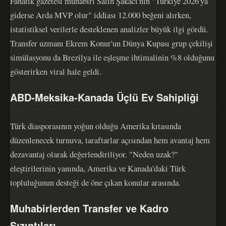
Fanatik gazetesi muhabiri Salih Şakacı'nın "Türkiye 2026'ya
giderse Arda MVP olur" iddiası 12.000 beğeni alırken,
istatistiksel verilerle desteklenen analizler büyük ilgi gördü.
Transfer uzmanı Ekrem Konur'un Dünya Kupası grup çekilişi
simülasyonu da Brezilya ile eşleşme ihtimalinin %8 olduğunu
gösterirken viral hale geldi.
ABD-Meksika-Kanada Üçlü Ev Sahipliği
Türk diasporasının yoğun olduğu Amerika kıtasında
düzenlenecek turnuva, taraftarlar açısından hem avantaj hem
dezavantaj olarak değerlendiriliyor. "Neden uzak?"
eleştirilerinin yanında, Amerika ve Kanada'daki Türk
topluluğunun desteği de öne çıkan konular arasında.
Muhabirlerden Transfer ve Kadro
Sızıntıları