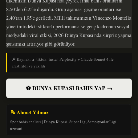
ülkemizin Dünya Kupası'nda çeyrek final bahis oranlarını
8.50'den 6.25'e düşürdü. Grup aşaması geçme oranları ise
2.40'tan 1.95'e geriledi. Milli takımımızın Vincenzo Montella
yönetimindeki istikrarlı performansı ve genç kadronun sosyal
medyadaki viral etkisi, 2026 Dünya Kupası'nda sürpriz yapma
şansımızı artırıyor gibi görünüyor.
🔎 Kaynak: tr_tiktok_insta | Perplexity + Claude Sonnet 4 ile
arastirildi ve yazildi
⚽ DUNYA KUPASI BAHIS YAP →
📝 Ahmet Yilmaz
Spor bahis analisti | Dunya Kupasi, Super Lig, Sampiyonlar Ligi
uzmani