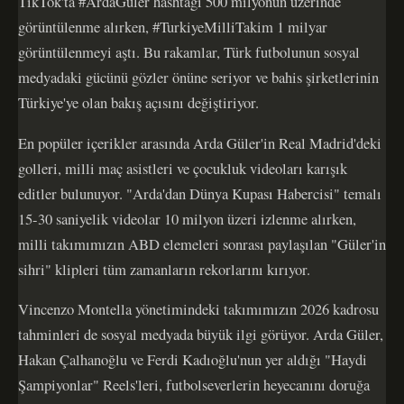
TikTok'ta #ArdaGuler hashtagi 500 milyonun üzerinde
görüntülenme alırken, #TurkiyeMilliTakim 1 milyar
görüntülenmeyi aştı. Bu rakamlar, Türk futbolunun sosyal
medyadaki gücünü gözler önüne seriyor ve bahis şirketlerinin
Türkiye'ye olan bakış açısını değiştiriyor.
En popüler içerikler arasında Arda Güler'in Real Madrid'deki
golleri, milli maç asistleri ve çocukluk videoları karışık
editler bulunuyor. "Arda'dan Dünya Kupası Habercisi" temalı
15-30 saniyelik videolar 10 milyon üzeri izlenme alırken,
milli takımımızın ABD elemeleri sonrası paylaşılan "Güler'in
sihri" klipleri tüm zamanların rekorlarını kırıyor.
Vincenzo Montella yönetimindeki takımımızın 2026 kadrosu
tahminleri de sosyal medyada büyük ilgi görüyor. Arda Güler,
Hakan Çalhanoğlu ve Ferdi Kadıoğlu'nun yer aldığı "Haydi
Şampiyonlar" Reels'leri, futbolseverlerin heyecanını doruğa