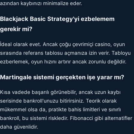
azından kaybınızı minimalize eder.
Blackjack Basic Strategy'yi ezbelemem
gerekir mi?
İdeal olarak evet. Ancak çoğu çevrimiçi casino, oyun
sırasında referans tablosu açmanıza izin verir. Tabloyu
ezberlemek, oyun hızını artırır ancak zorunlu değildir.
Martingale sistemi gerçekten işe yarar mı?
Kısa vadede başarılı görünebilir, ancak uzun kaybı
serisinde bankroll'unuzu bitirirsiniz. Teorik olarak
mükemmel olsa da, pratikte bahis limitleri ve sınırlı
bankroll, bu sistemi riskledir. Fibonacci gibi alternatifler
daha güvenlidir.