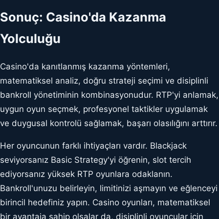
Sonuç: Casino'da Kazanma
Yolculuğu
Casino'da kanıtlanmış kazanma yöntemleri,
matematiksel analiz, doğru strateji seçimi ve disiplinli
bankroll yönetiminin kombinasyonudur. RTP'yi anlamak,
uygun oyun seçmek, profesyonel taktikler uygulamak
ve duygusal kontrolü sağlamak, başarı olasılığını arttırır.
Her oyuncunun farklı ihtiyaçları vardır. Blackjack
seviyorsanız Basic Strategy'yi öğrenin, slot tercih
ediyorsanız yüksek RTP oyunlara odaklanın.
Bankroll'unuzu belirleyin, limitinizi aşmayın ve eğlenceyi
birincil hedefiniz yapın. Casino oyunları, matematiksel
bir avantaja sahip olsalar da, disiplinli oyuncular için