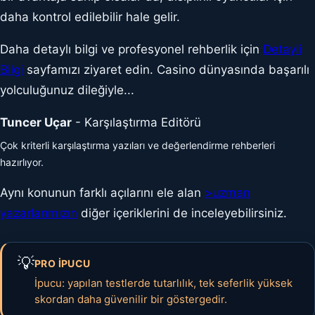
daha kontrol edilebilir hale gelir.
Daha detaylı bilgi ve profesyonel rehberlik için
Detayli
Bilgi
sayfamızı ziyaret edin. Casino dünyasında başarılı
yolculuğunuz dileğiyle...
Tuncer Uçar
- Karşılaştırma Editörü
Çok kriterli karşılaştırma yazıları ve değerlendirme rehberleri
hazırlıyor.
Aynı konunun farklı açılarını ele alan
>uzman
yazarlarımızın
diğer içeriklerini de inceleyebilirsiniz.
💡
PRO IPUCU
İpucu: yapılan testlerde tutarlılık, tek seferlik yüksek
skordan daha güvenilir bir göstergedir.