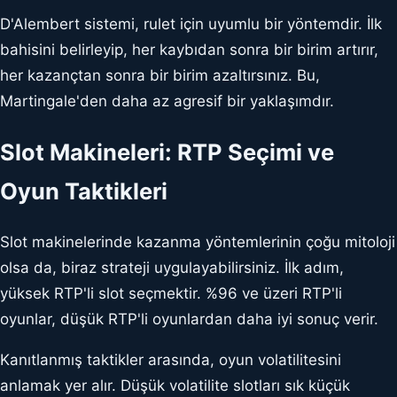
D'Alembert sistemi, rulet için uyumlu bir yöntemdir. İlk
bahisini belirleyip, her kaybıdan sonra bir birim artırır,
her kazançtan sonra bir birim azaltırsınız. Bu,
Martingale'den daha az agresif bir yaklaşımdır.
Slot Makineleri: RTP Seçimi ve
Oyun Taktikleri
Slot makinelerinde kazanma yöntemlerinin çoğu mitoloji
olsa da, biraz strateji uygulayabilirsiniz. İlk adım,
yüksek RTP'li slot seçmektir. %96 ve üzeri RTP'li
oyunlar, düşük RTP'li oyunlardan daha iyi sonuç verir.
Kanıtlanmış taktikler arasında, oyun volatilitesini
anlamak yer alır. Düşük volatilite slotları sık küçük