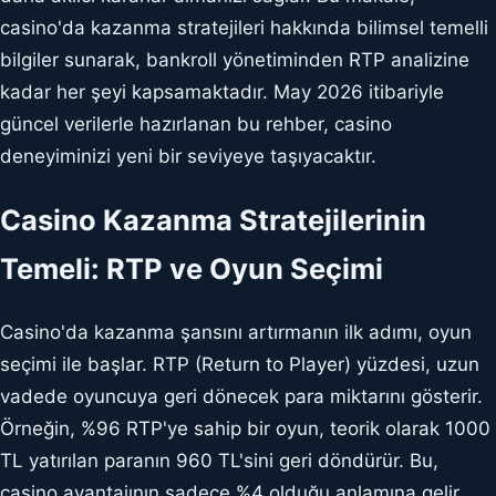
casino'da kazanma stratejileri hakkında bilimsel temelli
bilgiler sunarak, bankroll yönetiminden RTP analizine
kadar her şeyi kapsamaktadır. May 2026 itibariyle
güncel verilerle hazırlanan bu rehber, casino
deneyiminizi yeni bir seviyeye taşıyacaktır.
Casino Kazanma Stratejilerinin
Temeli: RTP ve Oyun Seçimi
Casino'da kazanma şansını artırmanın ilk adımı, oyun
seçimi ile başlar. RTP (Return to Player) yüzdesi, uzun
vadede oyuncuya geri dönecek para miktarını gösterir.
Örneğin, %96 RTP'ye sahip bir oyun, teorik olarak 1000
TL yatırılan paranın 960 TL'sini geri döndürür. Bu,
casino avantajının sadece %4 olduğu anlamına gelir.