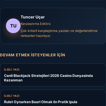
Tuncer Uçar
Karşılaştırma Editörü
TU
Çok kriterli karşılaştırma yazıları ve değerlendirme
rehberleri hazırlıyor.
DEVAM ETMEK ISTEYENLER IÇIN
İLGILI YAZI
Canli Blackjack Stratejileri 2026 Casino Dunyasinda
Kazanman
İLGILI YAZI
Rulet Oynarken Baarl Olmak Iin Pratik Ipula