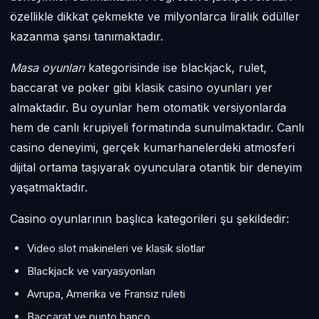
özellikle dikkat çekmekte ve milyonlarca liralık ödüller
kazanma şansı tanımaktadır.
Masa oyunları
kategorisinde ise blackjack, rulet,
baccarat ve poker gibi klasik casino oyunları yer
almaktadır. Bu oyunlar hem otomatik versiyonlarda
hem de canlı krupiyeli formatında sunulmaktadır. Canlı
casino deneyimi, gerçek kumarhanelerdeki atmosferi
dijital ortama taşıyarak oyunculara otantik bir deneyim
yaşatmaktadır.
Casino oyunlarının başlıca kategorileri şu şekildedir:
Video slot makineleri ve klasik slotlar
Blackjack ve varyasyonları
Avrupa, Amerika ve Fransız ruleti
Baccarat ve punto banco