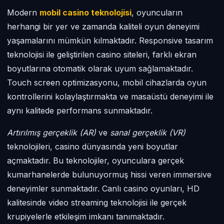
Modern
mobil casino teknolojisi
, oyuncuların
herhangi bir yer ve zamanda kaliteli oyun deneyimi
yaşamalarını mümkün kılmaktadır. Responsive tasarım
teknolojisi ile geliştirilen casino siteleri, farklı ekran
boyutlarına otomatik olarak uyum sağlamaktadır.
Touch screen optimizasyonu, mobil cihazlarda oyun
kontrollerini kolaylaştırmakta ve masaüstü deneyimi ile
aynı kalitede performans sunmaktadır.
Artırılmış gerçeklik (AR)
ve
sanal gerçeklik (VR)
teknolojileri, casino dünyasında yeni boyutlar
açmaktadır. Bu teknolojiler, oyunculara gerçek
kumarhanelerde bulunuyormuş hissi veren immersive
deneyimler sunmaktadır. Canlı casino oyunları, HD
kalitesinde video streaming teknolojisi ile gerçek
krupiyelerle etkileşim imkanı tanımaktadır.