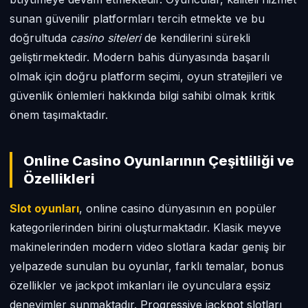
sunan güvenilir platformları tercih etmekte ve bu
doğrultuda
casino siteleri
de kendilerini sürekli
geliştirmektedir. Modern bahis dünyasında başarılı
olmak için doğru platform seçimi, oyun stratejileri ve
güvenlik önlemleri hakkında bilgi sahibi olmak kritik
önem taşımaktadır.
Online Casino Oyunlarının Çeşitliliği ve
Özellikleri
Slot oyunları
, online casino dünyasının en popüler
kategorilerinden birini oluşturmaktadır. Klasik meyve
makinelerinden modern video slotlara kadar geniş bir
yelpazede sunulan bu oyunlar, farklı temalar, bonus
özellikler ve jackpot imkanları ile oyunculara eşsiz
deneyimler sunmaktadır. Progressive jackpot slotları