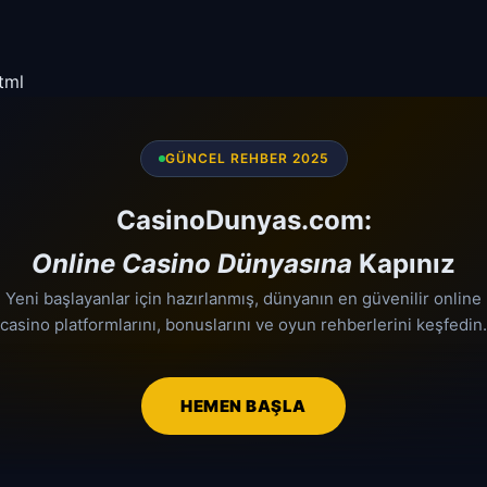
tml
GÜNCEL REHBER 2025
CasinoDunyas.com:
Online Casino Dünyasına
Kapınız
Yeni başlayanlar için hazırlanmış, dünyanın en güvenilir online
casino platformlarını, bonuslarını ve oyun rehberlerini keşfedin.
HEMEN BAŞLA