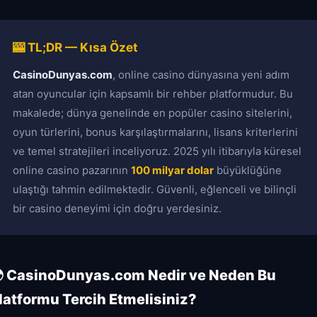
🎰 TL;DR — Kısa Özet
CasinoDunyas.com
, online casino dünyasına yeni adım
atan oyuncular için kapsamlı bir rehber platformudur. Bu
makalede; dünya genelinde en popüler casino sitelerini,
oyun türlerini, bonus karşılaştırmalarını, lisans kriterlerini
ve temel stratejileri inceliyoruz. 2025 yılı itibarıyla küresel
online casino pazarının
100 milyar dolar
büyüklüğüne
ulaştığı tahmin edilmektedir. Güvenli, eğlenceli ve bilinçli
bir casino deneyimi için doğru yerdesiniz.
 CasinoDunyas.com Nedir ve Neden Bu
latformu Tercih Etmelisiniz?