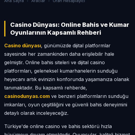
Ana Sayfa
›
Araclar
›
Oran Hesaplayici
Casino Dünyası: Online Bahis ve Kumar
Oyunlarının Kapsamlı Rehberi
Casino dünyası
, günümüzde dijital platformlar
sayesinde her zamankinden daha erişilebilir hale
gelmiştir. Online bahis siteleri ve dijital casino
platformları, geleneksel kumarhanelerin sunduğu
heyecanı artık evinizin konforunda yaşamanıza olanak
tanımaktadır. Bu kapsamlı rehberde,
casinodunyas.com
ve benzeri platformların sunduğu
imkanları, oyun çeşitliliğini ve güvenli bahis deneyimini
detaylı olarak inceleyeceğiz.
Türkiye'de online casino ve bahis sektörü hızla
büyümeye devam etmektedir. Oyuncular, kaliteli hizmet