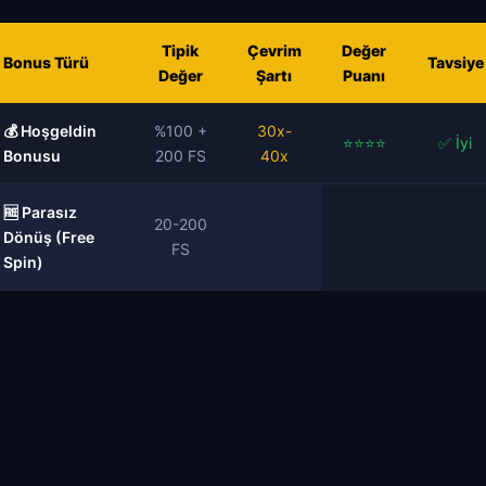
Tipik
Çevrim
Değer
Bonus Türü
Tavsiye
Değer
Şartı
Puanı
💰 Hoşgeldin
%100 +
30x-
⭐⭐⭐⭐
✅ İyi
Bonusu
200 FS
40x
🆓 Parasız
20-200
Dönüş (Free
FS
Spin)