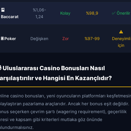
🎴
%1,06-
Kolay
%98,9
✅ Önerilir
Baccarat
1,24
⚠️
🃠 Poker
Değişken
Zor
%97-99
Deneyimli
için
 Uluslararası Casino Bonusları Nasıl
arşılaştırılır ve Hangisi En Kazançlıdır?
line casino bonusları, yeni oyuncuların platformları keşfetmesi
laylaştıran pazarlama araçlarıdır. Ancak her bonus eşit değildir.
nus seçerken çevrim şartı (wagering requirement), geçerlilik
resi ve kapsam gibi kriterleri mutlaka göz önünde
lundurmalısınız.