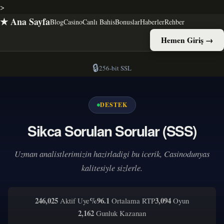
>
★ Ana Sayfa
Blog
Casino
Canlı Bahis
Bonuslar
Haberler
Rehber
Hemen Giriş →
🔒
256-bit SSL
DESTEK
Sikca Sorulan Sorular (SSS)
Uzman analistlerimizin hazirladigi bu icerik, Casinodunyas
kalitesiyle sizlerle.
246,025
%96.1
3,094
Aktif Uye
Ortalama RTP
Oyun
2,162
Gunluk Kazanan