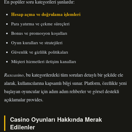
En popüler soru kategorileri şunlardır:
Hesap açma ve doğrulama işlemleri
Para yatırma ve çekme süreçleri
Bonus ve promosyon koşulları
Oyun kuralları ve stratejileri
Güvenlik ve gizlilik politikaları
Müşteri hizmetleri iletişim kanalları
Raxcasino
, bu kategorilerdeki tüm soruları detaylı bir şekilde ele
alarak, kullanıcılarına kapsamlı bilgi sunar. Platform, özellikle yeni
başlayan oyuncular için adım adım rehberler ve görsel destekli
açıklamalar provides.
Casino Oyunları Hakkında Merak
Edilenler