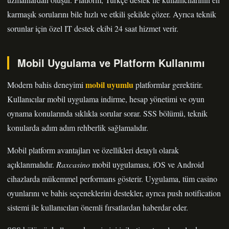
karmaşık sorularını bile hızlı ve etkili şekilde çözer. Ayrıca teknik
sorunlar için özel IT destek ekibi 24 saat hizmet verir.
Mobil Uygulama ve Platform Kullanımı
mobil uyumlu
Modern bahis deneyimi
platformlar gerektirir.
Kullanıcılar mobil uygulama indirme, hesap yönetimi ve oyun
oynama konularında sıklıkla sorular sorar. SSS bölümü, teknik
konularda adım adım rehberlik sağlamalıdır.
Mobil platform avantajları ve özellikleri detaylı olarak
açıklanmalıdır.
Raxcasino
mobil uygulaması, iOS ve Android
cihazlarda mükemmel performans gösterir. Uygulama, tüm casino
oyunlarını ve bahis seçeneklerini destekler, ayrıca push notification
sistemi ile kullanıcıları önemli fırsatlardan haberdar eder.