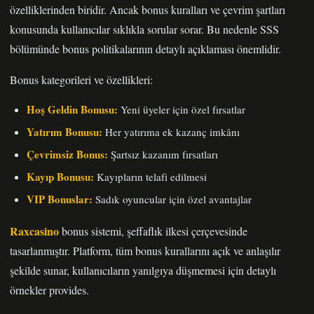
özelliklerinden biridir. Ancak bonus kuralları ve çevrim şartları
konusunda kullanıcılar sıklıkla sorular sorar. Bu nedenle SSS
bölümünde bonus politikalarının detaylı açıklaması önemlidir.
Bonus kategorileri ve özellikleri:
Hoş Geldin Bonusu:
Yeni üyeler için özel fırsatlar
Yatırım Bonusu:
Her yatırıma ek kazanç imkânı
Çevrimsiz Bonus:
Şartsız kazanım fırsatları
Kayıp Bonusu:
Kayıpların telafi edilmesi
VIP Bonuslar:
Sadık oyuncular için özel avantajlar
Raxcasino
bonus sistemi, şeffaflık ilkesi çerçevesinde
tasarlanmıştır. Platform, tüm bonus kurallarını açık ve anlaşılır
şekilde sunar, kullanıcıların yanılgıya düşmemesi için detaylı
örnekler provides.