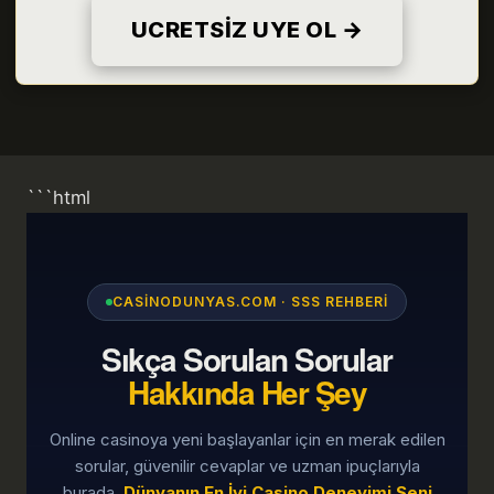
UCRETSIZ UYE OL →
```html
CASINODUNYAS.COM · SSS REHBERI
Sıkça Sorulan Sorular
Hakkında Her Şey
Online casinoya yeni başlayanlar için en merak edilen
sorular, güvenilir cevaplar ve uzman ipuçlarıyla
burada.
Dünyanın En İyi Casino Deneyimi Seni