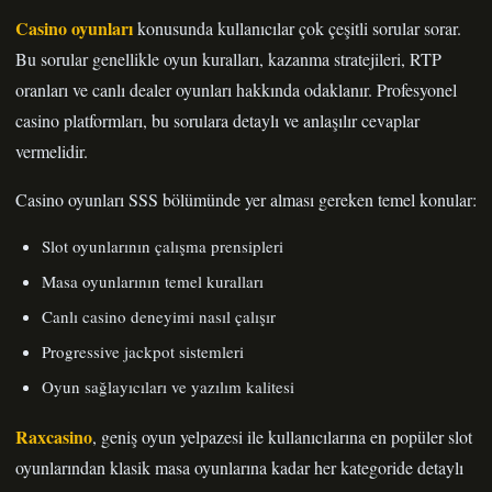
Casino oyunları
konusunda kullanıcılar çok çeşitli sorular sorar.
Bu sorular genellikle oyun kuralları, kazanma stratejileri, RTP
oranları ve canlı dealer oyunları hakkında odaklanır. Profesyonel
casino platformları, bu sorulara detaylı ve anlaşılır cevaplar
vermelidir.
Casino oyunları SSS bölümünde yer alması gereken temel konular:
Slot oyunlarının çalışma prensipleri
Masa oyunlarının temel kuralları
Canlı casino deneyimi nasıl çalışır
Progressive jackpot sistemleri
Oyun sağlayıcıları ve yazılım kalitesi
Raxcasino
, geniş oyun yelpazesi ile kullanıcılarına en popüler slot
oyunlarından klasik masa oyunlarına kadar her kategoride detaylı