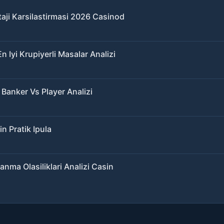
aji Karsilastirmasi 2026 Casinod
 Iyi Krupiyerli Masalar Analizi
Banker Vs Player Analizi
n Pratik Ipula
nma Olasiliklari Analizi Casin