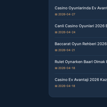
Casino Oyunlarinda Ev Avant
📅 2026-04-27
Canli Casino Oyunlari 2026 En
📅 2026-04-24
Baccarat Oyun Rehberi 2026 
📅 2026-04-21
Rulet Oynarken Baarl Olmak Ii
📅 2026-04-18
Casino Ev Avantaji 2026 Kaza
📅 2026-04-18