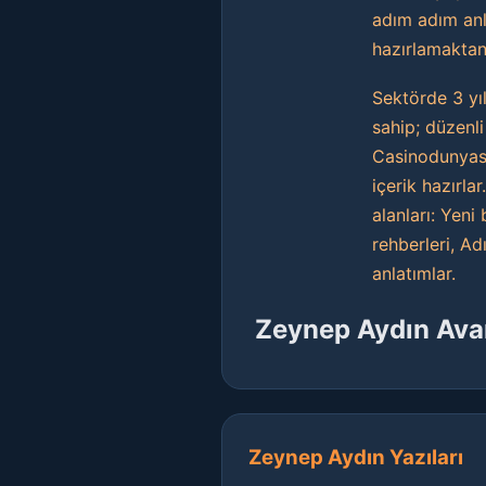
adım adım anl
hazırlamaktan 
Sektörde 3 yı
sahip; düzenli
Casinodunyas 
içerik hazırla
alanları: Yeni
rehberleri, A
anlatımlar.
Zeynep Aydın Avant
Zeynep Aydın Yazıları