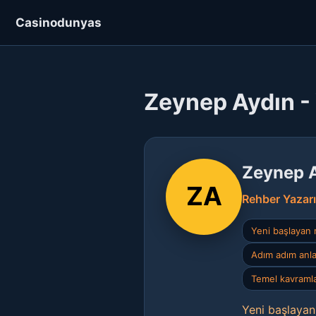
Casinodunyas
Zeynep Aydın - 
Zeynep 
ZA
Rehber Yazarı
Yeni başlayan 
Adım adım anla
Temel kavraml
Yeni başlayanl