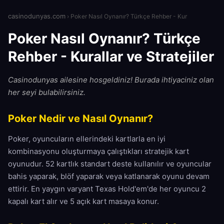
casinodunyas.com
› Poker Nasıl Oynanır? Türkçe Rehber - Kur
Poker Nasıl Oynanır? Türkçe
Rehber - Kurallar ve Stratejiler
Casinodunyas ailesine hosgeldiniz! Burada ihtiyaciniz olan
her seyi bulabilirsiniz.
Poker Nedir ve Nasıl Oynanır?
Poker, oyuncuların ellerindeki kartlarla en iyi
kombinasyonu oluşturmaya çalıştıkları stratejik kart
oyunudur. 52 kartlık standart deste kullanılır ve oyuncular
bahis yaparak, blöf yaparak veya katlanarak oyunu devam
ettirir. En yaygın varyant Texas Hold'em'de her oyuncu 2
kapalı kart alır ve 5 açık kart masaya konur.