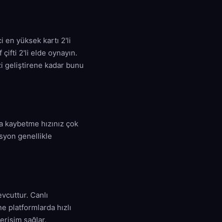
i en yüksek kartı 2'li
 çifti 2'li elde oynayın.
izi geliştirene kadar bunu
ra kaybetme hızınız çok
syon genellikle
vcuttur. Canlı
e platformlarda hızlı
erişim sağlar.