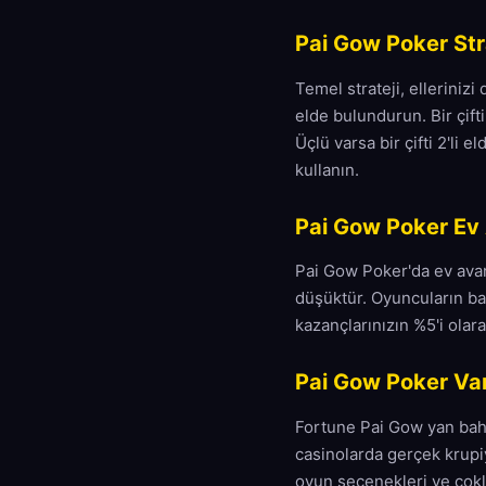
Pai Gow Poker Strat
Temel strateji, ellerinizi
elde bulundurun. Bir çiftini
Üçlü varsa bir çifti 2'li 
kullanın.
Pai Gow Poker Ev 
Pai Gow Poker'da ev avan
düşüktür. Oyuncuların ban
kazançlarınızın %5'i olar
Pai Gow Poker Var
Fortune Pai Gow yan bahs
casinolarda gerçek krupiy
oyun seçenekleri ve çokl