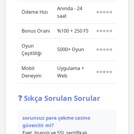
Anında - 24
Ödeme Hızı
⭐⭐⭐⭐⭐
saat
Bonus Oranı
%100 + 250 FS
⭐⭐⭐⭐⭐
Oyun
5000+ Oyun
⭐⭐⭐⭐⭐
Çeşitliliği
Mobil
Uygulama +
⭐⭐⭐⭐⭐
Deneyim
Web
❓ Sıkça Sorulan Sorular
sorunsuz para çekme casino
güvenilir mi?
Evet, lisanslı ve SSL sertifikalı