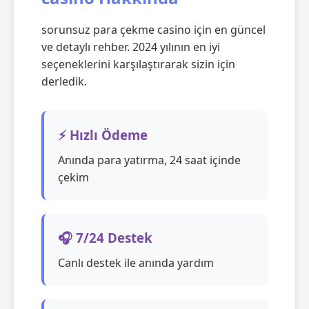
sorunsuz para çekme casino için en güncel
ve detaylı rehber. 2024 yılının en iyi
seçeneklerini karşılaştırarak sizin için
derledik.
⚡ Hızlı Ödeme
Anında para yatırma, 24 saat içinde
çekim
🎧 7/24 Destek
Canlı destek ile anında yardım