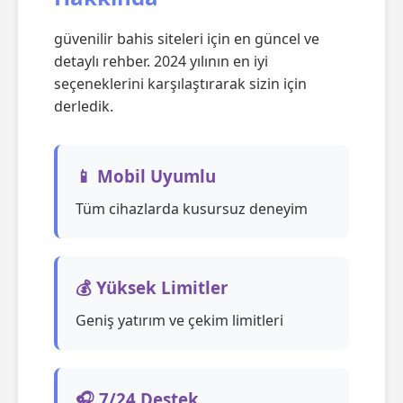
güvenilir bahis siteleri için en güncel ve
detaylı rehber. 2024 yılının en iyi
seçeneklerini karşılaştırarak sizin için
derledik.
📱 Mobil Uyumlu
Tüm cihazlarda kusursuz deneyim
💰 Yüksek Limitler
Geniş yatırım ve çekim limitleri
🎧 7/24 Destek