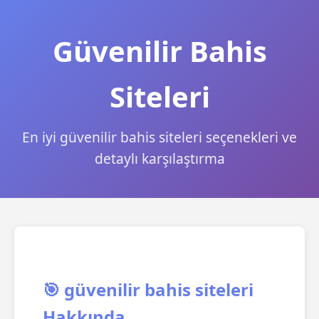
Güvenilir Bahis
Siteleri
En iyi güvenilir bahis siteleri seçenekleri ve
detaylı karşılaştırma
🎯 güvenilir bahis siteleri
Hakkında