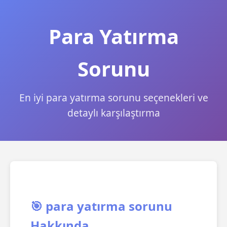
Para Yatırma
Sorunu
En iyi para yatırma sorunu seçenekleri ve
detaylı karşılaştırma
🎯 para yatırma sorunu
Hakkında