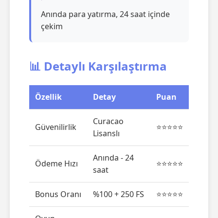
Anında para yatırma, 24 saat içinde
çekim
📊 Detaylı Karşılaştırma
Özellik
Detay
Puan
Curacao
Güvenilirlik
⭐⭐⭐⭐⭐
Lisanslı
Anında - 24
Ödeme Hızı
⭐⭐⭐⭐⭐
saat
Bonus Oranı
%100 + 250 FS
⭐⭐⭐⭐⭐