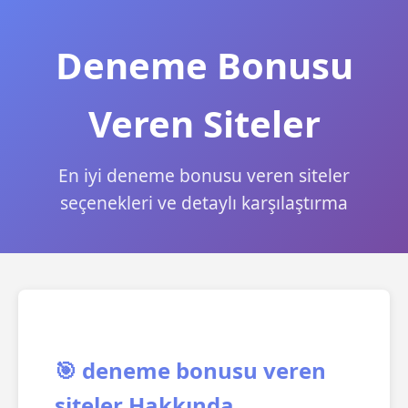
Deneme Bonusu
Veren Siteler
En iyi deneme bonusu veren siteler
seçenekleri ve detaylı karşılaştırma
🎯 deneme bonusu veren
siteler Hakkında