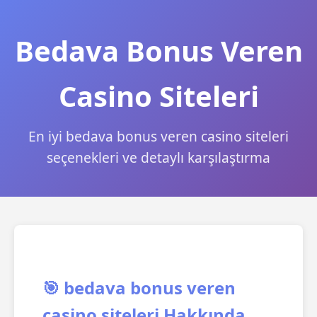
Bedava Bonus Veren
Casino Siteleri
En iyi bedava bonus veren casino siteleri
seçenekleri ve detaylı karşılaştırma
🎯 bedava bonus veren
casino siteleri Hakkında