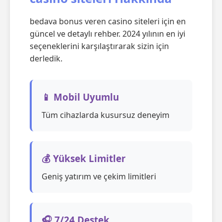
bedava bonus veren casino siteleri için en
güncel ve detaylı rehber. 2024 yılının en iyi
seçeneklerini karşılaştırarak sizin için
derledik.
📱 Mobil Uyumlu
Tüm cihazlarda kusursuz deneyim
💰 Yüksek Limitler
Geniş yatırım ve çekim limitleri
🎧 7/24 Destek