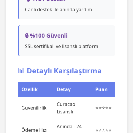
Canlı destek ile anında yardım
🔒 %100 Güvenli
SSL sertifikalı ve lisanslı platform
📊 Detaylı Karşılaştırma
Özellik
Detay
Puan
Curacao
Güvenilirlik
⭐⭐⭐⭐⭐
Lisanslı
Anında - 24
Ödeme Hızı
⭐⭐⭐⭐⭐