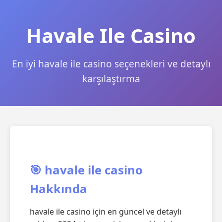
Havale Ile Casino
En iyi havale ile casino seçenekleri ve detaylı
karşılaştırma
🎯 havale ile casino
Hakkında
havale ile casino için en güncel ve detaylı