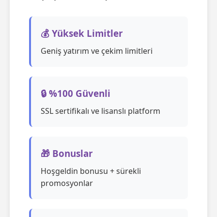
💰 Yüksek Limitler
Geniş yatırım ve çekim limitleri
🔒 %100 Güvenli
SSL sertifikalı ve lisanslı platform
🎁 Bonuslar
Hoşgeldin bonusu + sürekli
promosyonlar