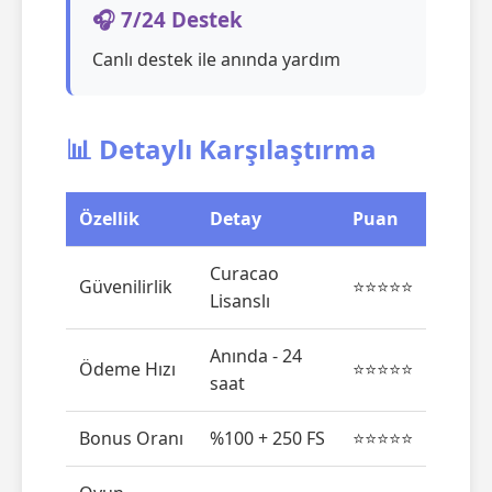
🎧 7/24 Destek
Canlı destek ile anında yardım
📊 Detaylı Karşılaştırma
Özellik
Detay
Puan
Curacao
Güvenilirlik
⭐⭐⭐⭐⭐
Lisanslı
Anında - 24
Ödeme Hızı
⭐⭐⭐⭐⭐
saat
Bonus Oranı
%100 + 250 FS
⭐⭐⭐⭐⭐