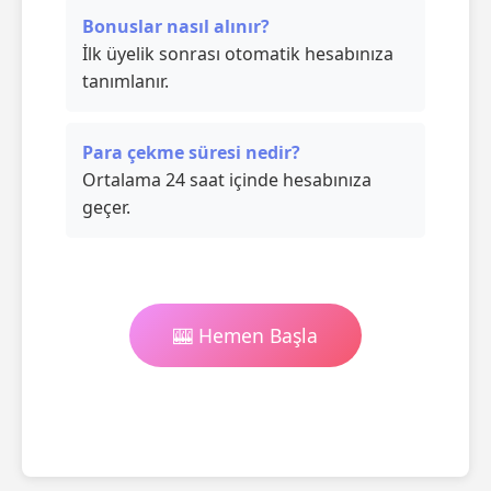
Bonuslar nasıl alınır?
İlk üyelik sonrası otomatik hesabınıza
tanımlanır.
Para çekme süresi nedir?
Ortalama 24 saat içinde hesabınıza
geçer.
🎰 Hemen Başla