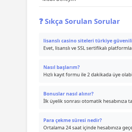
❓ Sıkça Sorulan Sorular
lisanslı casino siteleri türkiye güvenil
Evet, lisanslı ve SSL sertifikalı platformla
Nasıl başlarım?
Hızlı kayıt formu ile 2 dakikada üye olabil
Bonuslar nasıl alınır?
İlk üyelik sonrası otomatik hesabınıza ta
Para çekme süresi nedir?
Ortalama 24 saat içinde hesabınıza geçe