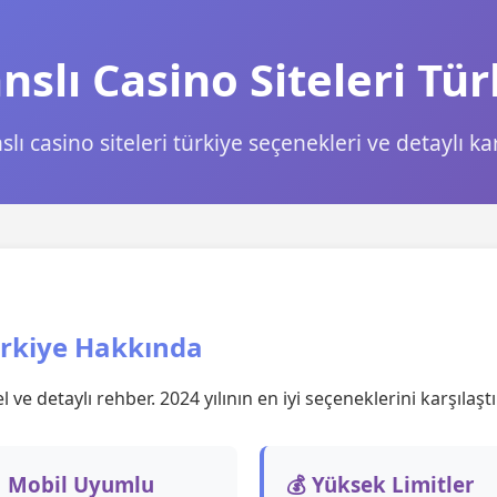
nslı Casino Siteleri Tü
nslı casino siteleri türkiye seçenekleri ve detaylı k
 türkiye Hakkında
el ve detaylı rehber. 2024 yılının en iyi seçeneklerini karşılaştı
 Mobil Uyumlu
💰 Yüksek Limitler