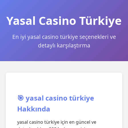
Yasal Casino Türkiye
En iyi yasal casino türkiye seçenekleri ve
detaylı karşılaştırma
🎯 yasal casino türkiye
Hakkında
yasal casino türkiye için en güncel ve