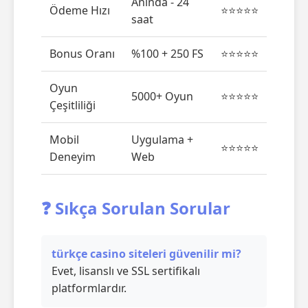
Anında - 24
Ödeme Hızı
⭐⭐⭐⭐⭐
saat
Bonus Oranı
%100 + 250 FS
⭐⭐⭐⭐⭐
Oyun
5000+ Oyun
⭐⭐⭐⭐⭐
Çeşitliliği
Mobil
Uygulama +
⭐⭐⭐⭐⭐
Deneyim
Web
❓ Sıkça Sorulan Sorular
türkçe casino siteleri güvenilir mi?
Evet, lisanslı ve SSL sertifikalı
platformlardır.