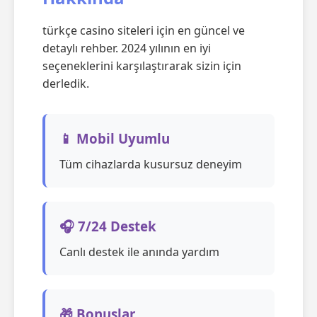
türkçe casino siteleri için en güncel ve
detaylı rehber. 2024 yılının en iyi
seçeneklerini karşılaştırarak sizin için
derledik.
📱 Mobil Uyumlu
Tüm cihazlarda kusursuz deneyim
🎧 7/24 Destek
Canlı destek ile anında yardım
🎁 Bonuslar