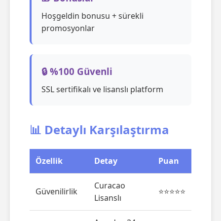
Hoşgeldin bonusu + sürekli
promosyonlar
🔒 %100 Güvenli
SSL sertifikalı ve lisanslı platform
📊 Detaylı Karşılaştırma
Özellik
Detay
Puan
Curacao
Güvenilirlik
⭐⭐⭐⭐⭐
Lisanslı