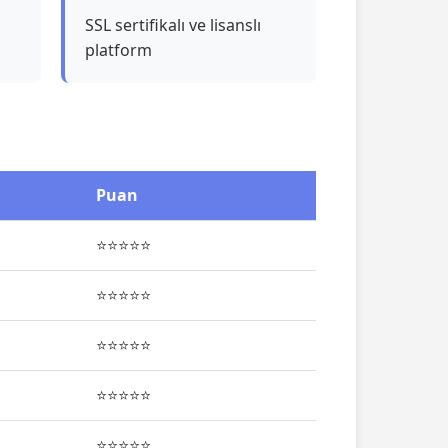
SSL sertifikalı ve lisanslı
platform
Puan
⭐⭐⭐⭐⭐
⭐⭐⭐⭐⭐
⭐⭐⭐⭐⭐
⭐⭐⭐⭐⭐
⭐⭐⭐⭐⭐