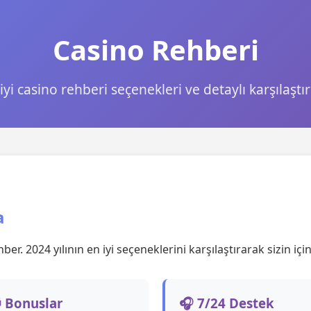
Casino Rehberi
iyi casino rehberi seçenekleri ve detaylı karşılaşt
a
er. 2024 yılının en iyi seçeneklerini karşılaştırarak sizin içi
 Bonuslar
🎧 7/24 Destek