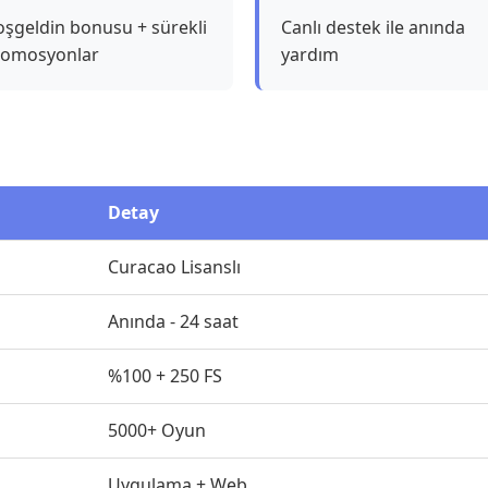
şgeldin bonusu + sürekli
Canlı destek ile anında
romosyonlar
yardım
Detay
Curacao Lisanslı
Anında - 24 saat
%100 + 250 FS
5000+ Oyun
Uygulama + Web