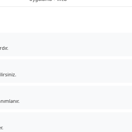
rdır.
irsiniz.
nımlanır.
r.