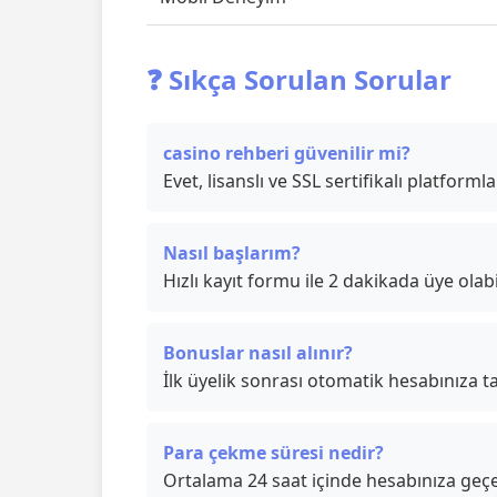
❓ Sıkça Sorulan Sorular
casino rehberi güvenilir mi?
Evet, lisanslı ve SSL sertifikalı platformla
Nasıl başlarım?
Hızlı kayıt formu ile 2 dakikada üye olabil
Bonuslar nasıl alınır?
İlk üyelik sonrası otomatik hesabınıza ta
Para çekme süresi nedir?
Ortalama 24 saat içinde hesabınıza geçe