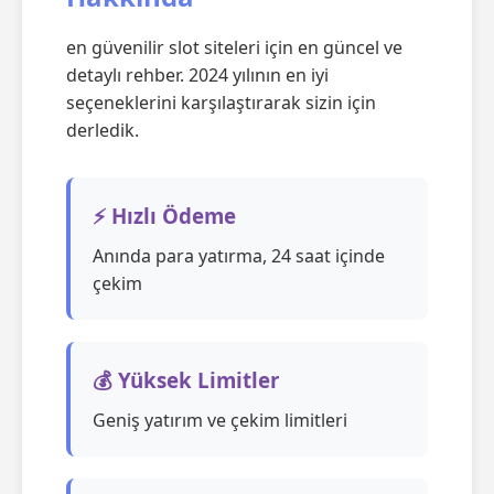
en güvenilir slot siteleri için en güncel ve
detaylı rehber. 2024 yılının en iyi
seçeneklerini karşılaştırarak sizin için
derledik.
⚡ Hızlı Ödeme
Anında para yatırma, 24 saat içinde
çekim
💰 Yüksek Limitler
Geniş yatırım ve çekim limitleri