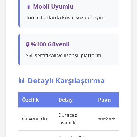
📱 Mobil Uyumlu
Tüm cihazlarda kusursuz deneyim
🔒 %100 Güvenli
SSL sertifikalı ve lisanslı platform
📊 Detaylı Karşılaştırma
Özellik
Detay
Puan
Curacao
Güvenilirlik
⭐⭐⭐⭐⭐
Lisanslı