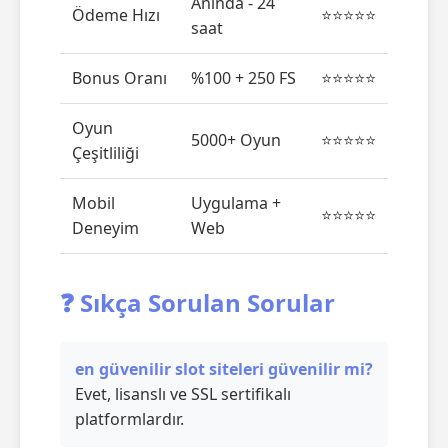
Anında - 24
Ödeme Hızı
⭐⭐⭐⭐⭐
saat
Bonus Oranı
%100 + 250 FS
⭐⭐⭐⭐⭐
Oyun
5000+ Oyun
⭐⭐⭐⭐⭐
Çeşitliliği
Mobil
Uygulama +
⭐⭐⭐⭐⭐
Deneyim
Web
❓ Sıkça Sorulan Sorular
en güvenilir slot siteleri güvenilir mi?
Evet, lisanslı ve SSL sertifikalı
platformlardır.