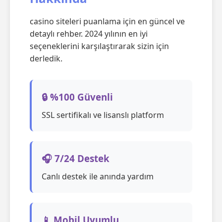
casino siteleri puanlama için en güncel ve
detaylı rehber. 2024 yılının en iyi
seçeneklerini karşılaştırarak sizin için
derledik.
🔒 %100 Güvenli
SSL sertifikalı ve lisanslı platform
🎧 7/24 Destek
Canlı destek ile anında yardım
📱 Mobil Uyumlu