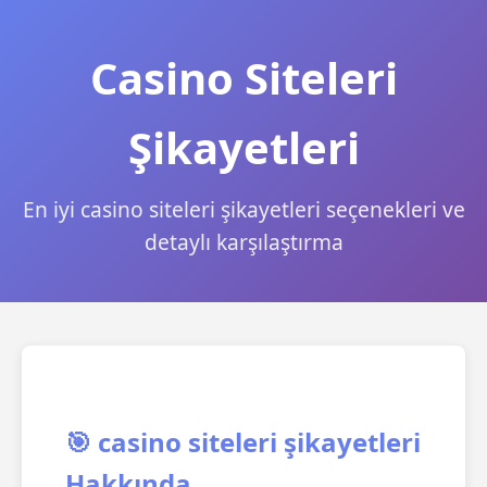
Casino Siteleri
Şikayetleri
En iyi casino siteleri şikayetleri seçenekleri ve
detaylı karşılaştırma
🎯 casino siteleri şikayetleri
Hakkında