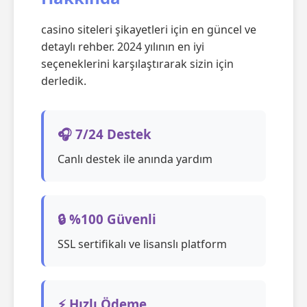
casino siteleri şikayetleri için en güncel ve
detaylı rehber. 2024 yılının en iyi
seçeneklerini karşılaştırarak sizin için
derledik.
🎧 7/24 Destek
Canlı destek ile anında yardım
🔒 %100 Güvenli
SSL sertifikalı ve lisanslı platform
⚡ Hızlı Ödeme