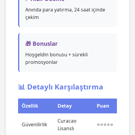
Anında para yatırma, 24 saat içinde
çekim
🎁 Bonuslar
Hoşgeldin bonusu + sürekli
promosyonlar
📊 Detaylı Karşılaştırma
Özellik
Detay
Puan
Curacao
Güvenilirlik
⭐⭐⭐⭐⭐
Lisanslı