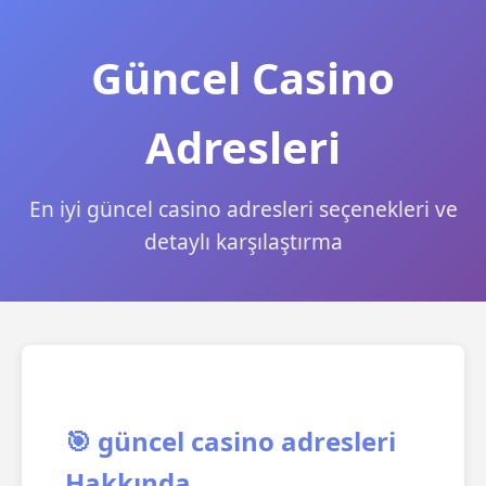
Güncel Casino
Adresleri
En iyi güncel casino adresleri seçenekleri ve
detaylı karşılaştırma
🎯 güncel casino adresleri
Hakkında