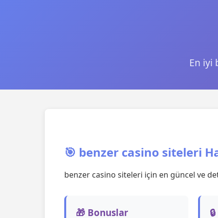
En iyi
🎯 benzer casino siteleri 
benzer casino siteleri için en güncel ve deta
🎁 Bonuslar
