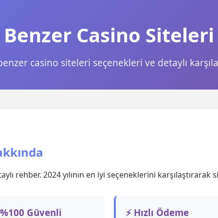
Benzer Casino Siteleri
 benzer casino siteleri seçenekleri ve detaylı karşıl
Hakkında
ylı rehber. 2024 yılının en iyi seçeneklerini karşılaştırarak si
 %100 Güvenli
⚡ Hızlı Ödeme