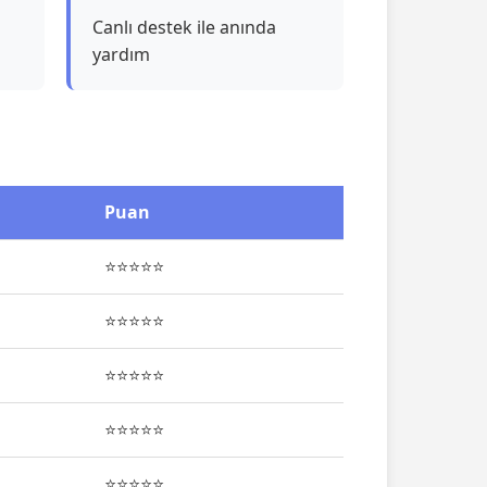
Canlı destek ile anında
yardım
Puan
⭐⭐⭐⭐⭐
⭐⭐⭐⭐⭐
⭐⭐⭐⭐⭐
⭐⭐⭐⭐⭐
⭐⭐⭐⭐⭐