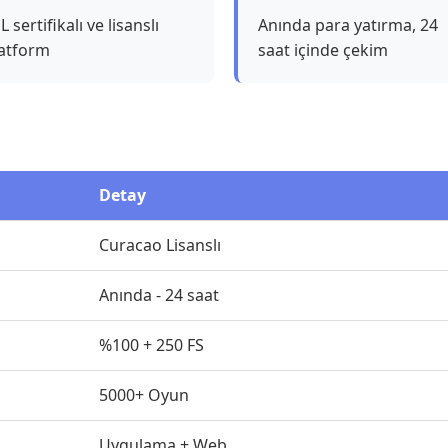
L sertifikalı ve lisanslı
Anında para yatırma, 24
atform
saat içinde çekim
Detay
Curacao Lisanslı
Anında - 24 saat
%100 + 250 FS
5000+ Oyun
Uygulama + Web