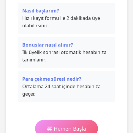
Nasıl başlarım?
Hızlı kayıt formu ile 2 dakikada üye
olabilirsiniz.
Bonuslar nasıl alınır?
İlk üyelik sonrası otomatik hesabınıza
tanımlanır.
Para çekme süresi nedir?
Ortalama 24 saat içinde hesabınıza
geçer.
🎰 Hemen Başla