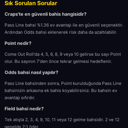
Sık Sorulan Sorular
Craps'te en güvenli bahis hangisidir?
Pass Line bahsi %1.36 ev avantajı ile en güvenli seçenektir.
Ardından Odds bahsi eklenerek risk daha da azaltılabilir.
Point nedir?
Come Out Roll'da 4, 5, 6, 8, 9 veya 10 gelirse bu sayı Point
olur. Bu sayının 7'den önce tekrar gelmesi hedeflenir.
Odds bahsi nasıl yapılır?
Pass Line bahsinden sonra, Point kurulduğunda Pass Line
bahsinizin arkasına ek bahis koyabilirsiniz. Bu bahsin ev
avantajı sıfırdır.
Field bahsi nedir?
Tek atışta 2, 3, 4, 9, 10, 11 veya 12 gelme bahsidir. 2 ve 12
genelde 2:1 öder.