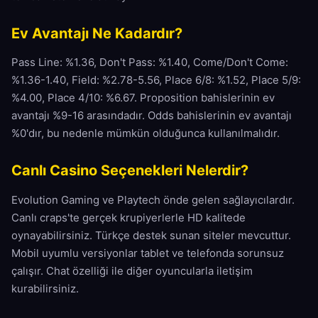
Ev Avantajı Ne Kadardır?
Pass Line: %1.36, Don't Pass: %1.40, Come/Don't Come:
%1.36-1.40, Field: %2.78-5.56, Place 6/8: %1.52, Place 5/9:
%4.00, Place 4/10: %6.67. Proposition bahislerinin ev
avantajı %9-16 arasındadır. Odds bahislerinin ev avantajı
%0'dır, bu nedenle mümkün olduğunca kullanılmalıdır.
Canlı Casino Seçenekleri Nelerdir?
Evolution Gaming ve Playtech önde gelen sağlayıcılardır.
Canlı craps'te gerçek krupiyerlerle HD kalitede
oynayabilirsiniz. Türkçe destek sunan siteler mevcuttur.
Mobil uyumlu versiyonlar tablet ve telefonda sorunsuz
çalışır. Chat özelliği ile diğer oyuncularla iletişim
kurabilirsiniz.