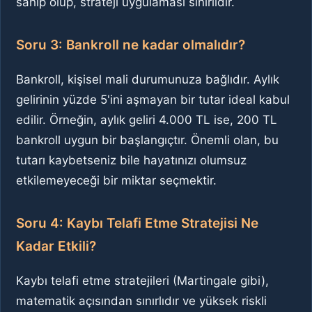
sahip olup, strateji uygulaması sınırlıdır.
Soru 3: Bankroll ne kadar olmalıdır?
Bankroll, kişisel mali durumunuza bağlıdır. Aylık
gelirinin yüzde 5'ini aşmayan bir tutar ideal kabul
edilir. Örneğin, aylık geliri 4.000 TL ise, 200 TL
bankroll uygun bir başlangıçtır. Önemli olan, bu
tutarı kaybetseniz bile hayatınızı olumsuz
etkilemeyeceği bir miktar seçmektir.
Soru 4: Kaybı Telafi Etme Stratejisi Ne
Kadar Etkili?
Kaybı telafi etme stratejileri (Martingale gibi),
matematik açısından sınırlıdır ve yüksek riskli