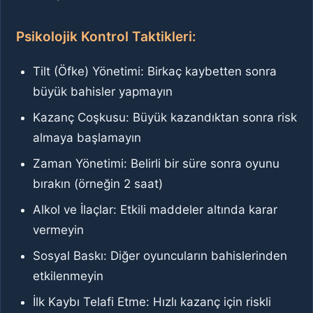
Psikolojik Kontrol Taktikleri:
Tilt (Öfke) Yönetimi: Birkaç kaybetten sonra
büyük bahisler yapmayın
Kazanç Coşkusu: Büyük kazandıktan sonra risk
almaya başlamayın
Zaman Yönetimi: Belirli bir süre sonra oyunu
bırakın (örneğin 2 saat)
Alkol ve İlaçlar: Etkili maddeler altında karar
vermeyin
Sosyal Baskı: Diğer oyuncuların bahislerinden
etkilenmeyin
İlk Kaybı Telafi Etme: Hızlı kazanç için riskli