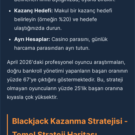
Kazanç Hedefi:
Makul bir kazanç hedefi
belirleyin (örneğin %20) ve hedefe
ulaştığınızda durun.
Ayrı Hesaplar:
Casino parasını, günlük
harcama parasından ayrı tutun.
April 2026'daki profesyonel oyuncu araştırmaları,
doğru bankroll yönetimi yapanların başarı oranının
yüzde 67'ye çıktığını göstermektedir. Bu, strateji
olmayan oyuncuların yüzde 25'lik başarı oranına
kıyasla çok yüksektir.
Blackjack Kazanma Stratejisi -
Temel Strateji Haritası