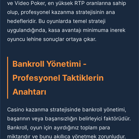
ve Video Poker, en yüksek RTP oranlarına sahip
olup, profesyonel kazanma stratejisinin ana
hedefleridir. Bu oyunlarda temel strateji
uygulandığında, kasa avantajı minimuma inerek
oyuncu lehine sonuçlar ortaya çıkar.
Bankroll Yönetimi -
Profesyonel Taktiklerin
Anahtarı
Casino kazanma stratejisinde bankroll yönetimi,
başarının veya başarısızlığın belirleyici faktörüdür.
Bankroll, oyun için ayırdığınız toplam para
miktarıdır ve bunu akıllıca yönetmek zorunludur.