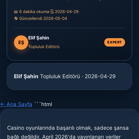
📖 6 dakika okuma
·
🗓️ 2026-04-29
·
🔄 Güncellendi 2026-05-04
Elif Şahin
EŞ
EXPERT
Topluluk Editörü
Elif Şahin
Topluluk Editörü · 2026-04-29
← Ana Sayfa
```html
Casino oyunlarında başarılı olmak, sadece şansa
bağlı değildir. April 2026'da yayınlanan veriler