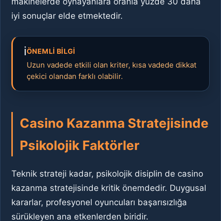
makinelerde oynayanlara oranla yüzde 30 daha
iyi sonuçlar elde etmektedir.
ℹ️
ÖNEMLI BILGI
Uzun vadede etkili olan kriter, kısa vadede dikkat
çekici olandan farklı olabilir.
Casino Kazanma Stratejisinde
Psikolojik Faktörler
Teknik strateji kadar, psikolojik disiplin de casino
kazanma stratejisinde kritik önemdedir. Duygusal
kararlar, profesyonel oyuncuları başarısızlığa
sürükleyen ana etkenlerden biridir.