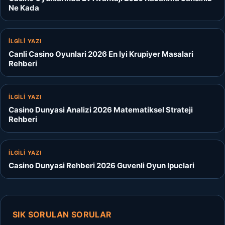
Ne Kada
İLGILI YAZI
Canli Casino Oyunlari 2026 En Iyi Krupiyer Masalari
Rehberi
İLGILI YAZI
Casino Dunyasi Analizi 2026 Matematiksel Strateji
Rehberi
İLGILI YAZI
Casino Dunyasi Rehberi 2026 Guvenli Oyun Ipuclari
SIK SORULAN SORULAR