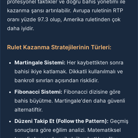
profesyonel taktikler ve doğru bahis yönetimi ile
kazanma şansı artırılabilir. Avrupa ruletinin RTP
oranı yüzde 97.3 olup, Amerika ruletinden çok
daha iyidir.
Rulet Kazanma Stratejilerinin Türleri:
Martingale Sistemi:
Her kaybettikten sonra
bahisi ikiye katlamak. Dikkatli kullanılmalı ve
bankroll sınırları açısından risklidir.
Fibonacci Sistemi:
Fibonacci dizisine göre
bahis büyütme. Martingale'den daha güvenli
alternatiftir.
Düzeni Takip Et (Follow the Pattern):
Geçmiş
sonuçlara göre eğilim analizi. Matematiksel