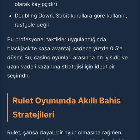
olarak kayıpçıdır)
Doubling Down: Sabit kurallara göre kullanın,
rastgele değil
Bu profesyonel taktikler uygulandığında,
blackjack'te kasa avantajı sadece yüzde 0.5'e
düşer. Bu, casino oyunları arasında en iyisidir ve
uzun vadeli kazanma stratejisi için ideal bir
seçimdir.
Rulet Oyununda Akıllı Bahis
Stratejileri
Rulet, şansa dayalı bir oyun olmasına rağmen,