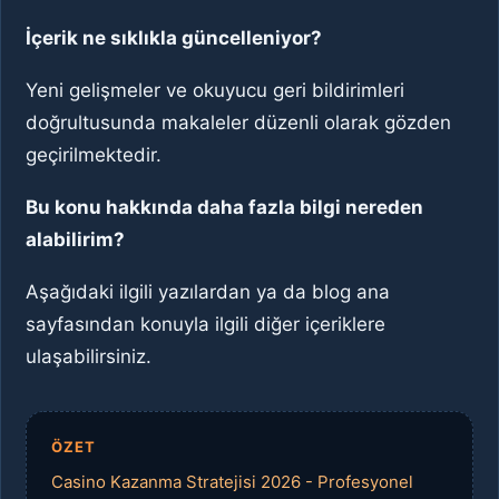
İçerik ne sıklıkla güncelleniyor?
Yeni gelişmeler ve okuyucu geri bildirimleri
doğrultusunda makaleler düzenli olarak gözden
geçirilmektedir.
Bu konu hakkında daha fazla bilgi nereden
alabilirim?
Aşağıdaki ilgili yazılardan ya da blog ana
sayfasından konuyla ilgili diğer içeriklere
ulaşabilirsiniz.
ÖZET
Casino Kazanma Stratejisi 2026 - Profesyonel