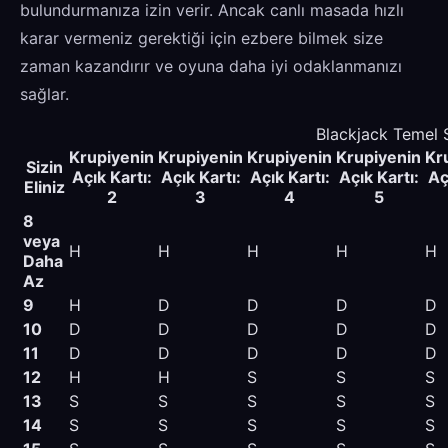
bulundurmanıza izin verir. Ancak canlı masada hızlı
karar vermeniz gerektiği için ezbere bilmek size
zaman kazandırır ve oyuna daha iyi odaklanmanızı
sağlar.
Blackjack Temel S
Krupiyenin
Krupiyenin
Krupiyenin
Krupiyenin
Kr
Sizin
Açık Kartı:
Açık Kartı:
Açık Kartı:
Açık Kartı:
Aç
Eliniz
2
3
4
5
8
veya
H
H
H
H
H
Daha
Az
9
H
D
D
D
D
10
D
D
D
D
D
11
D
D
D
D
D
12
H
H
S
S
S
13
S
S
S
S
S
14
S
S
S
S
S