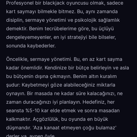
Profesyonel bir blackjack oyuncusu olmak, sadece
kart saymayı bilmekle bitmez. Bu, aynı zamanda
disiplin, sermaye yönetimi ve psikolojik sağlamlık
demektir. Benim tecrübelerime göre, bu üçlüyü
dengeleyemeyenler, en iyi stratejiyi bile bilseler,
sonunda kaybederler.
Öncelikle, sermaye yönetimi. Bu, en az kart sayma
kadar önemlidir. Kendinize bir bütçe belirleyin ve asla
bu bütçenin dışına çıkmayın. Benim altın kuralım
şudur: Kaybetmeyi göze alabileceğiniz miktarla
oynayın. Bir masada ne kadar süre kalacağınızı, ne
zaman duracağınızı iyi planlayın. Hedefiniz, her
seansta %5-10 kar elde etmek ve sonra masadan
kalkmaktır. Açgözlülük, bu oyunda en büyük
düşmandır. 'Aza kanaat etmeyen çoğu bulamaz'
derler ya, aynen öyle.