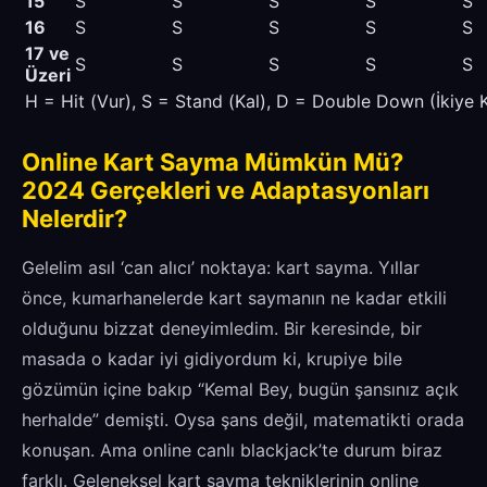
15
S
S
S
S
S
16
S
S
S
S
S
17 ve
S
S
S
S
S
Üzeri
H = Hit (Vur), S = Stand (Kal), D = Double Down (İkiye Ka
Online Kart Sayma Mümkün Mü?
2024 Gerçekleri ve Adaptasyonları
Nelerdir?
Gelelim asıl ‘can alıcı’ noktaya: kart sayma. Yıllar
önce, kumarhanelerde kart saymanın ne kadar etkili
olduğunu bizzat deneyimledim. Bir keresinde, bir
masada o kadar iyi gidiyordum ki, krupiye bile
gözümün içine bakıp “Kemal Bey, bugün şansınız açık
herhalde” demişti. Oysa şans değil, matematikti orada
konuşan. Ama online canlı blackjack’te durum biraz
farklı. Geleneksel kart sayma tekniklerinin online