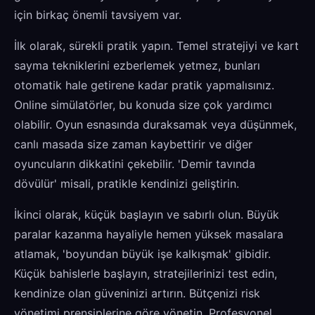
için birkaç önemli tavsiyem var.
İlk olarak, sürekli pratik yapın. Temel stratejiyi ve kart
sayma tekniklerini ezberlemek yetmez, bunları
otomatik hale getirene kadar pratik yapmalısınız.
Online simülatörler, bu konuda size çok yardımcı
olabilir. Oyun esnasında duraksamak veya düşünmek,
canlı masada size zaman kaybettirir ve diğer
oyuncuların dikkatini çekebilir. 'Demir tavında
dövülür' misali, pratikle kendinizi geliştirin.
İkinci olarak, küçük başlayın ve sabırlı olun. Büyük
paralar kazanma hayaliyle hemen yüksek masalara
atlamak, 'boyundan büyük işe kalkışmak' gibidir.
Küçük bahislerle başlayın, stratejilerinizi test edin,
kendinize olan güveninizi artırın. Bütçenizi risk
yönetimi prensiplerine göre yönetin. Profesyonel