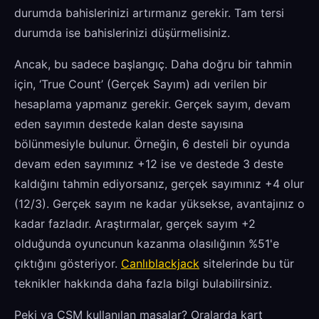
durumda bahislerinizi artırmanız gerekir. Tam tersi
durumda ise bahislerinizi düşürmelisiniz.
Ancak, bu sadece başlangıç. Daha doğru bir tahmin
için, ‘True Count’ (Gerçek Sayım) adı verilen bir
hesaplama yapmanız gerekir. Gerçek sayım, devam
eden sayımın destede kalan deste sayısına
bölünmesiyle bulunur. Örneğin, 6 desteli bir oyunda
devam eden sayımınız +12 ise ve destede 3 deste
kaldığını tahmin ediyorsanız, gerçek sayımınız +4 olur
(12/3). Gerçek sayım ne kadar yüksekse, avantajınız o
kadar fazladır. Araştırmalar, gerçek sayım +2
olduğunda oyuncunun kazanma olasılığının %51'e
çıktığını gösteriyor.
Canlıblackjack
sitelerinde bu tür
teknikler hakkında daha fazla bilgi bulabilirsiniz.
Peki ya CSM kullanılan masalar? Oralarda kart