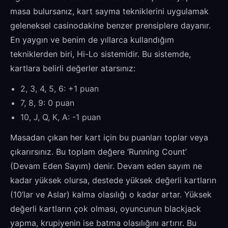
masa bulursanız, kart sayma tekniklerini uygulamak
geleneksel casinodakine benzer prensiplere dayanır.
En yaygın ve benim de yıllarca kullandığım
tekniklerden biri, Hi-Lo sistemidir. Bu sistemde,
kartlara belirli değerler atarsınız:
2, 3, 4, 5, 6: +1 puan
7, 8, 9: 0 puan
10, J, Q, K, A: -1 puan
Masadan çıkan her kart için bu puanları toplar veya
çıkarırsınız. Bu toplam değere ‘Running Count’
(Devam Eden Sayım) denir. Devam eden sayım ne
kadar yüksek olursa, destede yüksek değerli kartların
(10’lar ve Aslar) kalma olasılığı o kadar artar. Yüksek
değerli kartların çok olması, oyuncunun blackjack
yapma, krupiyenin ise batma olasılığını artırır. Bu