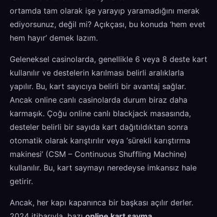
ortamda tam olarak işe yarayıp yaramadığını merak
ediyorsunuz, değil mi? Açıkçası, bu konuda ‘hem evet
hem hayır’ demek lazım.
Geleneksel casinolarda, genellikle 6 veya 8 deste kart
kullanılır ve destelerin karılması belirli aralıklarla
yapılır. Bu, kart sayıcıya belirli bir avantaj sağlar.
Ancak online canlı casinolarda durum biraz daha
karmaşık. Çoğu online canlı blackjack masasında,
desteler belirli bir sayıda kart dağıtıldıktan sonra
otomatik olarak karıştırılır veya ‘sürekli karıştırma
makinesi’ (CSM – Continuous Shuffling Machine)
kullanılır. Bu, kart saymayı neredeyse imkansız hale
getirir.
Ancak, her kapı kapanınca bir başkası açılır derler.
2024 itibarıyla, bazı
online kart sayma