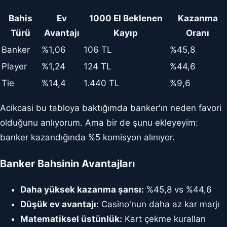
Bahis
Ev
1000 El Beklenen
Kazanma
Türü
Avantajı
Kayıp
Oranı
Banker
%1,06
106 TL
%45,8
Player
%1,24
124 TL
%44,6
Tie
%14,4
1.440 TL
%9,6
Acikcasi bu tabloya baktığımda banker'ın neden favori
olduğunu anlıyorum. Ama bir de şunu ekleyeyim:
banker kazandığında %5 komisyon alınıyor.
Banker Bahsinin Avantajları
Daha yüksek kazanma şansı:
%45,8 vs %44,6
Düşük ev avantajı:
Casino'nun daha az kar marjı
Matematiksel üstünlük:
Kart çekme kuralları