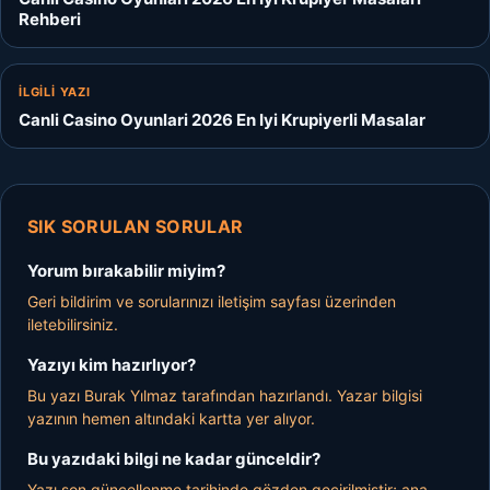
Rehberi
İLGILI YAZI
Canli Casino Oyunlari 2026 En Iyi Krupiyerli Masalar
SIK SORULAN SORULAR
Yorum bırakabilir miyim?
Geri bildirim ve sorularınızı iletişim sayfası üzerinden
iletebilirsiniz.
Yazıyı kim hazırlıyor?
Bu yazı Burak Yılmaz tarafından hazırlandı. Yazar bilgisi
yazının hemen altındaki kartta yer alıyor.
Bu yazıdaki bilgi ne kadar günceldir?
Yazı son güncellenme tarihinde gözden geçirilmiştir; ana