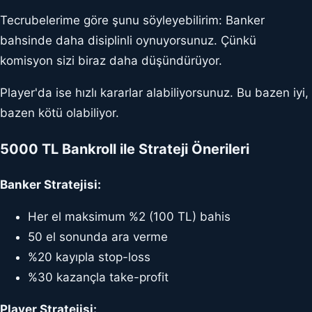
Tecrubelerime göre şunu söyleyebilirim: Banker
bahsinde daha disiplinli oynuyorsunuz. Çünkü
komisyon sizi biraz daha düşündürüyor.
Player'da ise hızlı kararlar alabiliyorsunuz. Bu bazen iyi,
bazen kötü olabiliyor.
5000 TL Bankroll ile Strateji Önerileri
Banker Stratejisi:
Her el maksimum %2 (100 TL) bahis
50 el sonunda ara verme
%20 kayıpla stop-loss
%30 kazançla take-profit
Player Stratejisi: