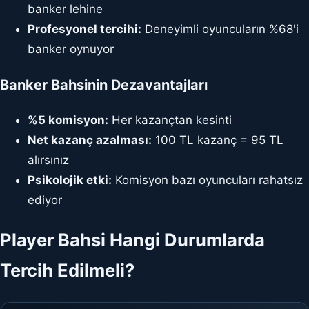
banker lehine
Profesyonel tercihi:
Deneyimli oyuncuların %68'i
banker oynuyor
Banker Bahsinin Dezavantajları
%5 komisyon:
Her kazançtan kesinti
Net kazanç azalması:
100 TL kazanç = 95 TL
alırsınız
Psikolojik etki:
Komisyon bazı oyuncuları rahatsız
ediyor
Player Bahsi Hangi Durumlarda
Tercih Edilmeli?