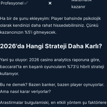
Profesyonel
✅
❌
kazanır
Ha bir de şunu ekleyeyim: Player bahsinde psikolojik
olarak kendinizi daha rahat hissedebilirsiniz. Çünkü
kazancınızın %5'i gitmeyecek.
2026'da Hangi Strateji Daha Karlı?
Yani şu oluyor: 2026 casino analytics raporuna göre,
baccarat'ta en başarılı oyuncuların %73'ü hibrit strateji
kullanıyor.
Bu ne demek? Bazen banker, bazen player oynuyorlar.
Ama nasıl karar veriyorlar?
Arastirmalar bulgulamiski, en etkili yöntem şu faktörlere