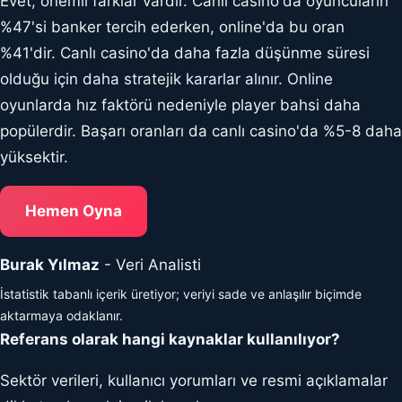
Evet, önemli farklar vardır. Canlı casino'da oyuncuların
%47'si banker tercih ederken, online'da bu oran
%41'dir. Canlı casino'da daha fazla düşünme süresi
olduğu için daha stratejik kararlar alınır. Online
oyunlarda hız faktörü nedeniyle player bahsi daha
popülerdir. Başarı oranları da canlı casino'da %5-8 daha
yüksektir.
Hemen Oyna
Burak Yılmaz
- Veri Analisti
İstatistik tabanlı içerik üretiyor; veriyi sade ve anlaşılır biçimde
aktarmaya odaklanır.
Referans olarak hangi kaynaklar kullanılıyor?
Sektör verileri, kullanıcı yorumları ve resmi açıklamalar