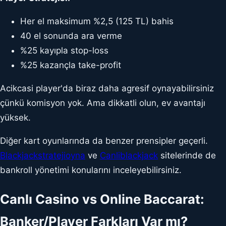
Her el maksimum %2,5 (125 TL) bahis
40 el sonunda ara verme
%25 kayıpla stop-loss
%25 kazançla take-profit
Acikcasi player'da biraz daha agresif oynayabilirsiniz
çünkü komisyon yok. Ama dikkatli olun, ev avantajı
yüksek.
Diğer kart oyunlarında da benzer prensipler geçerli.
Blackjackstratejioyna
ve
Canliblackjack
sitelerinde de
bankroll yönetimi konularını inceleyebilirsiniz.
Canlı Casino vs Online Baccarat:
Banker/Player Farkları Var mı?