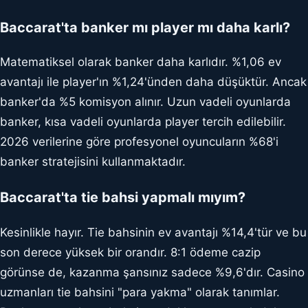
Baccarat'ta banker mı player mı daha karlı?
Matematiksel olarak banker daha karlıdır. %1,06 ev
avantajı ile player'ın %1,24'ünden daha düşüktür. Ancak
banker'da %5 komisyon alınır. Uzun vadeli oyunlarda
banker, kısa vadeli oyunlarda player tercih edilebilir.
2026 verilerine göre profesyonel oyuncuların %68'i
banker stratejisini kullanmaktadır.
Baccarat'ta tie bahsi yapmalı mıyım?
Kesinlikle hayır. Tie bahsinin ev avantajı %14,4'tür ve bu
son derece yüksek bir orandır. 8:1 ödeme cazip
görünse de, kazanma şansınız sadece %9,6'dır. Casino
uzmanları tie bahsini "para yakma" olarak tanımlar.