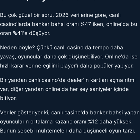
Bu çok güzel bir soru. 2026 verilerine göre, canlı
casino'larda banker bahsi oranı %47 iken, online'da bu
oran %41'e düşüyor.
Neden böyle? Çünkü canlı casino'da tempo daha
yavaş, oyuncular daha çok düşünebiliyor. Online'da ise
hızlı karar verme eğilimi player'ı daha popüler yapıyor.
Bir yandan canlı casino'da dealer'ın kartları açma ritmi
var, diğer yandan online'da her şey saniyeler içinde
bitiyor.
Veriler gösteriyor ki, canlı casino'da banker bahsi yapan
oyuncuların ortalama kazanç oranı %12 daha yüksek.
Bunun sebebi muhtemelen daha düşünceli oyun tarzı.