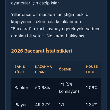
oyuncular için cazip kılar.
Yıllar önce bir masada tanıştığım eski bir
krupiyenin sözleri hala kulaklarımda:
"Baccarat'ta kart saymaya gerek yok, sadece
oranları bil yeter." Ne kadar haklıymış...
2026 Baccarat İstatistikleri
BAHIS
KAZANMA
HOUSE
ÖDEME
TÜRÜ
ORANI
EDGE
1:1 (5%
Banker
50.68%
1.06%
komisyon)
Player
49.32%
1:1
1.24%