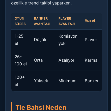
özellikle trend takibi yaparken.
OYUN
BANKER
PLAYER
ÖNERI
SÜRESI
AVANTAJI
AVANTAJI
1-25
Komisyon
Düşük
Player
el
yok
26-
Orta
Azalıyor
Karma
100 el
100+
Yüksek
Minimum
Banker
el
Tie Bahsi Neden