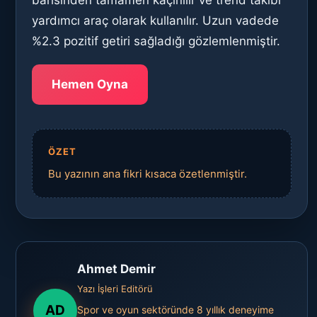
bahsinden tamamen kaçınılır ve trend takibi
yardımcı araç olarak kullanılır. Uzun vadede
%2.3 pozitif getiri sağladığı gözlemlenmiştir.
Hemen Oyna
ÖZET
Bu yazının ana fikri kısaca özetlenmiştir.
Ahmet Demir
Yazı İşleri Editörü
AD
Spor ve oyun sektöründe 8 yıllık deneyime