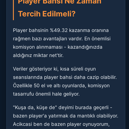
Player Bahsi Ne Zaman
Tercih Edilmeli?
Player bahsinin %49.32 kazanma oranına
rağmen bazı avantajları vardır. En önemlisi
komisyon alınmaması - kazandığınızda
aldığınız miktar net'tir.
Veriler gösteriyor ki, kısa süreli oyun
seanslarında player bahsi daha cazip olabilir.
Özellikle 50 el ve altı oyunlarda, komisyon
tasarrufu önemli hale geliyor.
"Kuşa da, küşe de" deyimi burada geçerli -
bazen player'a yatırmak da mantıklı olabiliyor.
Acikcasi ben de bazen player oynuyorum,