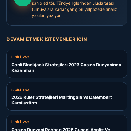
sahip editör. Türkiye liglerinden uluslararası
turnuvalara kadar geniş bir yelpazede analiz
yazıları yazıyor.
DEVAM ETMEK ISTEYENLER IÇIN
İLGILI YAZI
Canli Blackjack Stratejileri 2026 Casino Dunyasinda
Kazanman
İLGILI YAZI
2026 Rulet Stratejileri Martingale Vs Dalembert
Karsilastirm
İLGILI YAZI
Casino Dunyasi Rehberi 2026 Guncel Analiz Ve