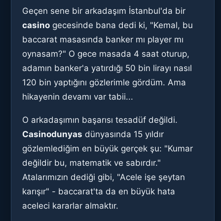
Geçen sene bir arkadaşım İstanbul'da bir
casino
gecesinde bana dedi ki, "Kemal, bu
baccarat masasında banker mı player mı
oynasam?" O gece masada 4 saat oturup,
adamın banker'a yatırdığı 50 bin lirayı nasıl
120 bin yaptığını gözlerimle gördüm. Ama
hikayenin devamı var tabii...
O arkadaşımın başarısı tesadüf değildi.
Casinodunyas
dünyasında 15 yıldır
gözlemlediğim en büyük gerçek şu: "Kumar
değildir bu, matematik ve sabırdır."
Atalarımızın dediği gibi, "Acele işe şeytan
karışır" - baccarat'ta da en büyük hata
aceleci kararlar almaktır.